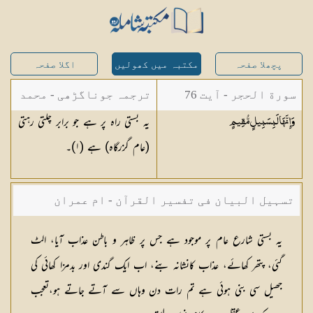
پچھلا صفحہ
مکتبہ میں کھولیں
اگلا صفحہ
سورة الحجر - آیت 76
ترجمہ جوناگڑھی - محمد
یہ بستی راہ پر ہے جو برابر چلتی رہتی
وَإِنَّهَا لَبِسَبِيلٍ
مُّقِيمٍ
جونا گڑھی
(عام گزرگاہ) ہے (
١
)۔
تسہیل البیان فی تفسیر القرآن - ام عمران
شکیلہ بنت میاں فضل حسین
یہ بستی شارع عام پر موجود ہے جس پر ظاہر و باطن عذاب آیا، الٹ
گئی، پتھر کھائے، عذاب کانشانہ بنے، اب ایک گندی اور بدمزا کھائی کی
جھیل سی بنی ہوئی ہے تم رات دن وہاں سے آتے جاتے ہو،تعجب