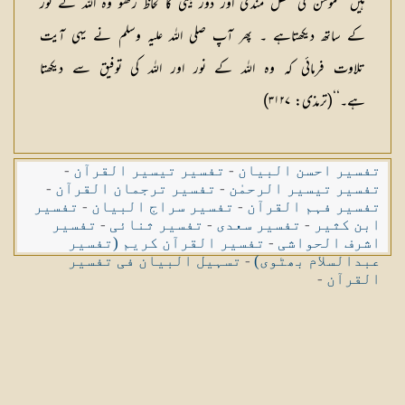
ہیں ’’مومن کی عقل مندی اور دور بینی کا لحاظ رکھو وہ اللہ کے نور
کے ساتھ دیکھتاہے ۔ پھر آپ صلی اللہ علیہ وسلم نے یہی آیت
تلاوت فرمائی کہ وہ اللہ کے نور اور اللہ کی توفیق سے دیکھتا
ہے۔‘‘(ترمذی: ۳۱۲۷)
تفسیر احسن البیان
-
تفسیر تیسیر القرآن
-
تفسیر تیسیر الرحمٰن
-
تفسیر ترجمان القرآن
-
تفسیر فہم القرآن
-
تفسیر سراج البیان
-
تفسیر
ابن کثیر
-
تفسیر سعدی
-
تفسیر ثنائی
-
تفسیر
اشرف الحواشی
-
تفسیر القرآن کریم (تفسیر
عبدالسلام بھٹوی)
-
تسہیل البیان فی تفسیر
القرآن
-