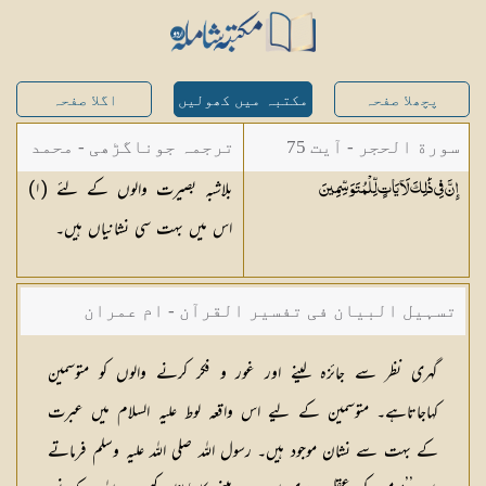
پچھلا صفحہ
مکتبہ میں کھولیں
اگلا صفحہ
سورة الحجر - آیت 75
ترجمہ جوناگڑھی - محمد
بلاشبہ بصیرت والوں کے لئے (
١
)
إِنَّ فِي ذَٰلِكَ لَآيَاتٍ
لِّلْمُتَوَسِّمِينَ
جونا گڑھی
اس میں بہت سی نشانیاں ہیں۔
تسہیل البیان فی تفسیر القرآن - ام عمران
شکیلہ بنت میاں فضل حسین
گہری نظر سے جائزہ لینے اور غور و فکر کرنے والوں کو متوسمین
کہاجاتاہے۔ متوسمین کے لیے اس واقعہ لوط علیہ السلام میں عبرت
کے بہت سے نشان موجود ہیں۔ رسول اللہ صلی اللہ علیہ وسلم فرماتے