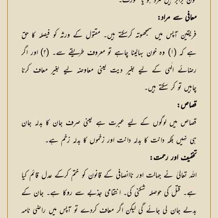
خون برابر ہیں مرد ہو یا عورت۔
معافی سے مراد:
فریقین آپس میں سمجھوتہ کرسکتے ہیں۔ مقتول کے ورثہ کو فیصلہ کا حق
ہے كہ (۱) وہ خون بہالینا چاہے تو معروف طریقے سے۔ (۲) اور اگر
رضائے الٰہی کے لیے بغیر دیت یعنی معاوضہ لیے بغیر معاف کرنا
چاہیں تو كر سكتے ہیں۔
قصاص:
قصاص میں لوگوں کے لیے عبرت ہے یعنی صرف جان کا بدلہ جان
ہی نہیں بلکہ دانت کا بدلہ دانت اور زخموں کا بدلہ زخم ہے۔
تخفیف اور رحمت:
اللہ تعالیٰ نے جہالت اور ناانصافی کے قانون کو ختم کرکے عدل قائم کیا
ہے۔ قتل کی حوصلہ شکنی کی۔ انتقامی جذبے سے روکا ہے۔ جان کے
بدلے جان لی جائے گی لیکن اگر معاف کردے تو آپس میں راضی نامہ