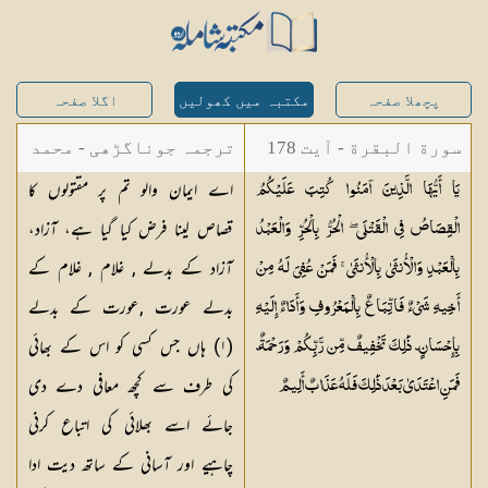
پچھلا صفحہ
مکتبہ میں کھولیں
اگلا صفحہ
سورة البقرة - آیت 178
ترجمہ جوناگڑھی - محمد
اے ایمان والو تم پر مقتولوں کا
يَا أَيُّهَا الَّذِينَ آمَنُوا كُتِبَ عَلَيْكُمُ
جونا گڑھی
قصاص لینا فرض کیا گیا ہے، آزاد،
الْقِصَاصُ فِي الْقَتْلَى ۖ الْحُرُّ بِالْحُرِّ وَالْعَبْدُ
آزاد کے بدلے , غلام , غلام کے
بِالْعَبْدِ وَالْأُنثَىٰ بِالْأُنثَىٰ ۚ فَمَنْ عُفِيَ لَهُ مِنْ
بدلے عورت ,عورت کے بدلے
أَخِيهِ شَيْءٌ فَاتِّبَاعٌ بِالْمَعْرُوفِ وَأَدَاءٌ إِلَيْهِ
(
١
) ہاں جس کسی کو اس کے بھائی
بِإِحْسَانٍ ۗ ذَٰلِكَ تَخْفِيفٌ مِّن رَّبِّكُمْ وَرَحْمَةٌ ۗ
کی طرف سے کچھ معافی دے دی
فَمَنِ اعْتَدَىٰ بَعْدَ ذَٰلِكَ فَلَهُ عَذَابٌ
أَلِيمٌ
جائے اسے بھلائی کی اتباع کرنی
چاہیے اور آسانی کے ساتھ دیت ادا