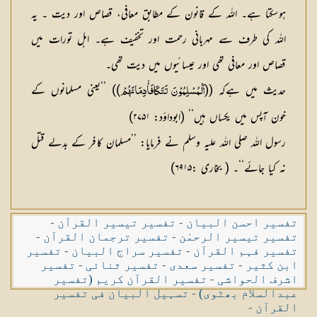
ہوسکتا ہے۔ اللہ کے قانون کے مطابق معافی، قصاص اور دیت ۔ یہ
اللہ کی طرف سے مہربانی رحمت اور تخفیف ہے۔ اہل تورات میں
قصاص اور معافی تھی اور عیسائیوں میں دیت تھی۔
حدیث میں ہےكہ ((
)) ’’یعنی مسلمانوں کے
اَلْمُسْلِمُوْنَ تَتَکَافَأُدِمَائَہُمْ
خون آپس میں یکساں ہیں‘‘ (ابوداؤد: ۲۷۵۱)
رسول اللہ صلی اللہ علیہ وسلم نے فرمایا: ’’مسلمان کافر کے بدلے قتل
نہ کیا جائے‘‘۔ ( بخاری :۶۹۱۵)
تفسیر احسن البیان
-
تفسیر تیسیر القرآن
-
تفسیر تیسیر الرحمٰن
-
تفسیر ترجمان القرآن
-
تفسیر فہم القرآن
-
تفسیر سراج البیان
-
تفسیر
ابن کثیر
-
تفسیر سعدی
-
تفسیر ثنائی
-
تفسیر
اشرف الحواشی
-
تفسیر القرآن کریم (تفسیر
عبدالسلام بھٹوی)
-
تسہیل البیان فی تفسیر
القرآن
-