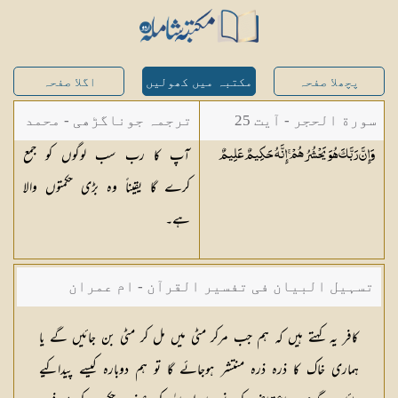
پچھلا صفحہ
مکتبہ میں کھولیں
اگلا صفحہ
سورة الحجر - آیت 25
ترجمہ جوناگڑھی - محمد
آپ کا رب سب لوگوں کو جمع
وَإِنَّ رَبَّكَ هُوَ يَحْشُرُهُمْ ۚ إِنَّهُ حَكِيمٌ
عَلِيمٌ
جونا گڑھی
کرے گا یقیناً وہ بڑی حکمتوں والا
ہے۔
تسہیل البیان فی تفسیر القرآن - ام عمران
شکیلہ بنت میاں فضل حسین
کافر یہ کہتے ہیں کہ ہم جب مرکر مٹی میں مل کر مٹی بن جائیں گے یا
ہماری خاک کا ذرہ ذرہ منتشر ہوجائے گا تو ہم دوبارہ کیسے پیداکیے