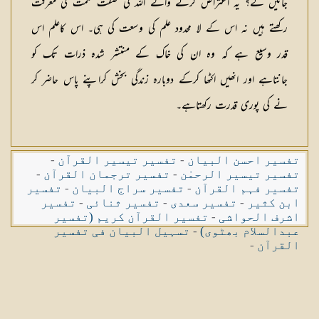
جائیں گے؟ یہ اعتراض کرنے والے اللہ کی صفت حکمت کی معرفت
رکھتے ہیں نہ اس کے لا محدود علم کی وسعت کی ہی۔ اس کاعلم اس
قدر وسیع ہے کہ وہ ان کی خاک کے منتشر شدہ ذرات تک کو
جانتاہے اور انھیں اکٹھا کرکے دوبارہ زندگی بخش کراپنے پاس حاضر کر
نے کی پوری قدرت رکھتاہے۔
تفسیر احسن البیان
-
تفسیر تیسیر القرآن
-
تفسیر تیسیر الرحمٰن
-
تفسیر ترجمان القرآن
-
تفسیر فہم القرآن
-
تفسیر سراج البیان
-
تفسیر
ابن کثیر
-
تفسیر سعدی
-
تفسیر ثنائی
-
تفسیر
اشرف الحواشی
-
تفسیر القرآن کریم (تفسیر
عبدالسلام بھٹوی)
-
تسہیل البیان فی تفسیر
القرآن
-