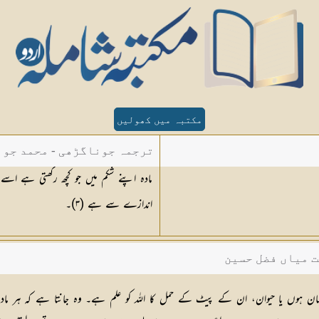
مکتبہ میں کھولیں
ترجمہ جوناگڑھی - محمد جون
مادہ اپنے شکم میں جو کچھ رکھتی ہے اسے الل
اندازے سے ہے (
٣
)۔
ت میاں فضل حسین
ہ انسان ہوں یا حیوان، ان کے پیٹ کے حمل کا اللہ کو علم ہے۔ وہ جانتا ہے کہ ہر م