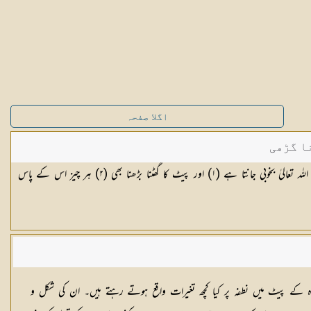
اگلا صفحہ
ا گڑھی
ہ تعالیٰ بخوبی جانتا ہے (
١
) اور پیٹ کا گھٹنا بڑھنا بھی (
٢
) ہر چیز اس کے پاس
ادہ کے پیٹ میں نطفہ پر کیا کچھ تغیرات واقع ہوتے رہتے ہیں۔ ان کی شکل و