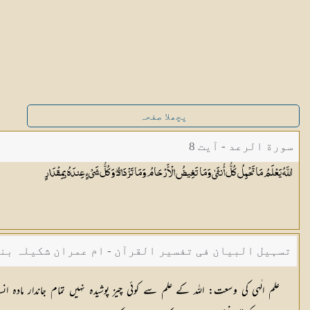
پچھلا صفحہ
سورة الرعد - آیت 8
اللَّهُ يَعْلَمُ مَا تَحْمِلُ كُلُّ أُنثَىٰ وَمَا تَغِيضُ الْأَرْحَامُ وَمَا تَزْدَادُ ۖ وَكُلُّ شَيْءٍ عِندَهُ
بِمِقْدَارٍ
تسہیل البیان فی تفسیر القرآن - ام عمران شکیلہ بن
علم الٰہی کی وسعت: اللہ کے علم سے کوئی چیز پوشیدہ نہیں تمام جاندار ماد