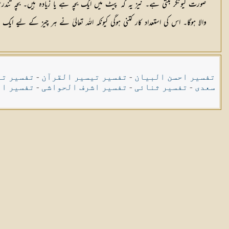
صورت کیونکر بنتی ہے۔ نیز یہ کہ پیٹ میں ایک بچہ ہے یا زیادہ ہیں۔ بچہ تندرست پی
والا ہوگا۔ اس کی استعداد کار کتنی ہوگی کیونکہ اللہ تعالیٰ نے ہر چیز کے لیے 
تفسیر احسن البیان
-
تفسیر تیسیر القرآن
-
تفسیر تی
سعدی
-
تفسیر ثنائی
-
تفسیر اشرف الحواشی
-
تفسیر ال