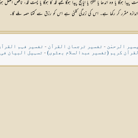
دا ہوگا یا وہ اندھا یا لنگڑا یا اپاہج پیدا ہوگا لمبے قد کا ہوگا یا پست قد، ناقص العق
ایک اندازہ مقرر کر رکھا ہے۔ اس کی زندگی کتنی ہے اس کو رزق سے کتنا حصہ ملے گا۔
سیر الرحمٰن
-
تفسیر ترجمان القرآن
-
تفسیر فہم القرآن
قرآن کریم (تفسیر عبدالسلام بھٹوی)
-
تسہیل البیان فی 