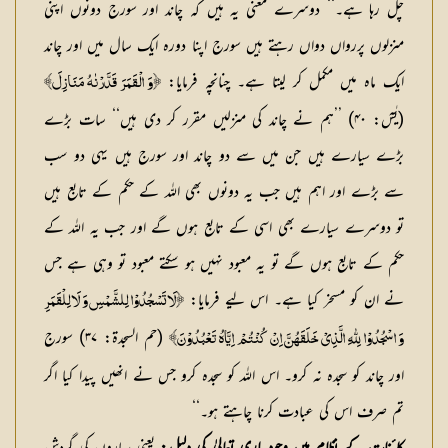
چل رہا ہے۔‘‘ دوسرے معنی یہ ہیں کہ چاند اور سورج دونوں اپنی
منزلوں پررواں دواں رہتے ہیں سورج اپنا دورہ ایک سال میں اور چاند
ایک ماہ میں مکمل کر لیتا ہے۔ چنانچہ فرمایا:
﴿وَ الْقَمَرَ قَدَّرْنٰهُ مَنَازِلَ﴾
(یٰسٓ: ۴۰) ’’ہم نے چاند کی منزلیں مقرر کر دی ہیں‘‘ سات بڑے
بڑے سیارے ہیں جن میں سے دو چاند اور سورج ہیں یہی دو سب
سے بڑے اور اہم ہیں جب یہ دونوں بھی اللہ کے حکم کے تابع ہیں
تو دوسرے سیارے بھی اسی کے تابع ہوں گے اور جب یہ اللہ کے
حکم کے تابع ہوں گے تو یہ معبود نہیں ہو سکتے معبود تو وہی ہے جس
نے ان کو مسخر کیا ہے۔ اس لیے فرمایا:
﴿لَا تَسْجُدُوْا لِلشَّمْسِ وَ لَا لِلْقَمَرِ
(حم السجدۃ: ۳۷) سورج
وَ اسْجُدُوْا لِلّٰهِ الَّذِيْ خَلَقَهُنَّ اِنْ كُنْتُمْ اِيَّاهُ تَعْبُدُوْنَ﴾
اور چاند کو سجدہ نہ کرو۔ اس اللہ کو سجدہ کرو جس نے انھیں پیدا کیا اگر
تم صرف اس کی عبادت کرنا چاہتے ہو۔‘‘