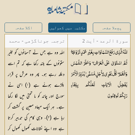
پچھلا صفحہ
مکتبہ میں کھولیں
اگلا صفحہ
سورة الرعد - آیت 2
ترجمہ جوناگڑھی - محمد
اللہ وہ ہے جس نے آسمانوں کو بغیر
اللَّهُ الَّذِي رَفَعَ السَّمَاوَاتِ بِغَيْرِ عَمَدٍ تَرَوْنَهَا ۖ
جونا گڑھی
ستونوں کے بلند رکھا ہے کہ تم اسے
ثُمَّ اسْتَوَىٰ عَلَى الْعَرْشِ ۖ وَسَخَّرَ الشَّمْسَ
دیکھ رہے ہو۔ پھر وہ عرش پر قرار
وَالْقَمَرَ ۖ كُلٌّ يَجْرِي لِأَجَلٍ مُّسَمًّى ۚ يُدَبِّرُ الْأَمْرَ
پکڑے ہوئے ہے (
١
) اسی نے
يُفَصِّلُ الْآيَاتِ لَعَلَّكُم بِلِقَاءِ
سورج اور چاند کو ما تحتی میں لگا رکھا
رَبِّكُمْ
تُوقِنُونَ
ہے۔ ہر ایک میعاد معین پر گشت کر
رہا ہے (
٢
)، وہی کام کی تدبیر کرتا
ہے وہ اپنے نشانات کھول کھول کر