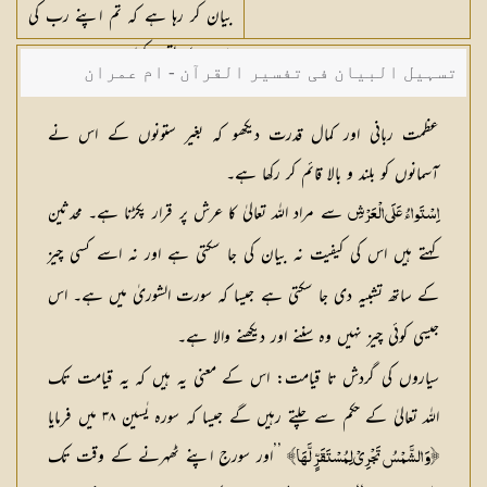
بیان کر رہا ہے کہ تم اپنے رب کی
ملاقات کا یقین کرلو۔
تسہیل البیان فی تفسیر القرآن - ام عمران
شکیلہ بنت میاں فضل حسین
عظمت ربانی اور کمال قدرت دیکھو کہ بغیر ستونوں کے اس نے
آسمانوں کو بلند و بالا قائم کر رکھا ہے۔
سے مراد اللہ تعالیٰ کا عرش پر قرار پکڑنا ہے۔ محدثین
اِسْتَواءُ عَلَى الْعَرْشِ
کہتے ہیں اس کی کیفیت نہ بیان کی جا سکتی ہے اور نہ اسے کسی چیز
کے ساتھ تشبیہ دی جا سکتی ہے جیسا کہ سورت الشوریٰ میں ہے۔ اس
جیسی کوئی چیز نہیں وہ سننے اور دیکھنے والا ہے۔
سیاروں کی گردش تا قیامت: اس کے معنی یہ ہیں کہ یہ قیامت تک
اللہ تعالیٰ کے حکم سے چلتے رہیں گے جیسا کہ سورہ یٰسین ۳۸ میں فرمایا
’’اور سورج اپنے ٹھہرنے کے وقت تک
﴿وَ الشَّمْسُ تَجْرِيْ لِمُسْتَقَرٍّ لَّهَا﴾