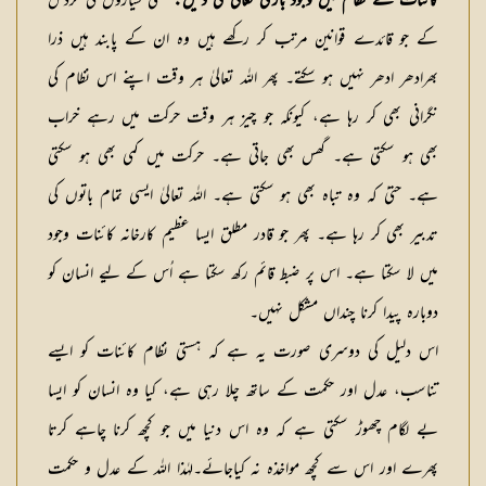
کائنات کے نظام میں وجود باری تعالیٰ کی دلیل:
یعنی سیاروں کی گردش
کے جو قائدے قوانین مرتب کر رکھے ہیں وہ ان کے پابند ہیں ذرا
بھرادھر ادھر نہیں ہو سکتے۔ پھر اللہ تعالیٰ ہر وقت اپنے اس نظام کی
نگرانی بھی کر رہا ہے، کیونکہ جو چیز ہر وقت حرکت میں رہے خراب
بھی ہو سکتی ہے۔ گھس بھی جاتی ہے۔ حرکت میں کمی بھی ہو سکتی
ہے۔ حتیٰ کہ وہ تباہ بھی ہو سکتی ہے۔ اللہ تعالیٰ ایسی تمام باتوں کی
تدبیر بھی کر رہا ہے۔ پھر جو قادر مطلق ایسا عظیم کارخانہ کائنات وجود
میں لا سکتا ہے۔ اس پر ضبط قائم رکھ سکتا ہے اُس کے لیے انسان کو
دوبارہ پیدا کرنا چنداں مشکل نہیں۔
اس دلیل کی دوسری صورت یہ ہے کہ ہستی نظام کائنات کو ایسے
تناسب، عدل اور حکمت کے ساتھ چلا رہی ہے، کیا وہ انسان کو ایسا
بے لگام چھوڑ سکتی ہے کہ وہ اس دنیا میں جو کچھ کرنا چاہے کرتا
پھرے اور اس سے کچھ مواخذہ نہ کیاجائے۔لہٰذا اللہ کے عدل و حکمت