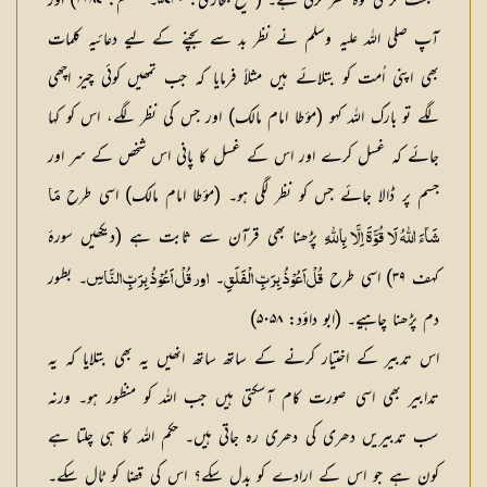
سبقت کر تی توہ نظر کرتی ہے۔ (صحیح بخاری: ۵۷۴۰۔ مسلم: ۲۱۸۷) اور
آپ صلی اللہ علیہ وسلم نے نظر بد سے بچنے کے لیے دعائیہ کلمات
بھی اپنی اُمت کو بتلائے ہیں مثلاً فرمایا کہ جب تمھیں کوئی چیز اچھی
لگے تو بارک اللہ کہو (مؤطا امام مالک) اور جس کی نظر لگے، اس کو کہا
جائے کہ غسل کرے اور اس کے غسل کا پانی اس شخص کے سر اور
جسم پر ڈالا جائے جس کو نظر لگی ہو۔ (مؤطا امام مالک) اسی طرح
مَا
پڑھنا بھی قرآن سے ثابت ہے (دیکھیں سورۂ
شَآءَ اللّٰہُ لَا قُوَّۃَ اِلَّا بِاللّٰہِ
کہف ۳۹) اسی طرح
۔
۔ بطور
قُلْ اَعُوْذُ بِرَبِّ الْفَلَقِ
اور قُلْ اَعُوْذُ بِرَبِّ النَّاسِ
دم پڑھنا چاہیے۔ (ابو داؤد: ۵۰۵۸)
اس تدبیر کے اختیار کرنے کے ساتھ ساتھ انھیں یہ بھی بتلایا کہ یہ
تدابیر بھی اسی صورت کام آسکتی ہیں جب اللہ کو منظور ہو۔ ورنہ
سب تدبیریں دھری کی دھری رہ جاتی ہیں۔ حکم اللہ کا ہی چلتا ہے
کون ہے جو اس کے ارادے کو بدل سکے؟ اس کی قضا کو ٹال سکے۔