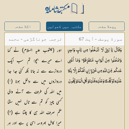
پچھلا صفحہ
مکتبہ میں کھولیں
اگلا صفحہ
سورة یوسف - آیت 67
ترجمہ جوناگڑھی - محمد
اور (یعقوب علیہ السلام) نے کہا
وَقَالَ يَا بَنِيَّ لَا تَدْخُلُوا مِن بَابٍ وَاحِدٍ
جونا گڑھی
اے میرے بچو! تم سب ایک
وَادْخُلُوا مِنْ أَبْوَابٍ مُّتَفَرِّقَةٍ ۖ وَمَا أُغْنِي
دروازے سے نہ جانا بلکہ کئی جدا جدا
عَنكُم مِّنَ اللَّهِ مِن شَيْءٍ ۖ إِنِ الْحُكْمُ إِلَّا لِلَّهِ ۖ
دروازوں میں سے داخل ہونا (
١
)
عَلَيْهِ تَوَكَّلْتُ ۖ وَعَلَيْهِ فَلْيَتَوَكَّلِ
الْمُتَوَكِّلُونَ
میں اللہ کی طرف سے آنے والی
کسی چیز کو تم سے ٹال نہیں سکتا
حکم صرف اللہ ہی کا چلتا ہے (
٢
)
میرا کامل بھروسہ اسی پر ہے اور ہر