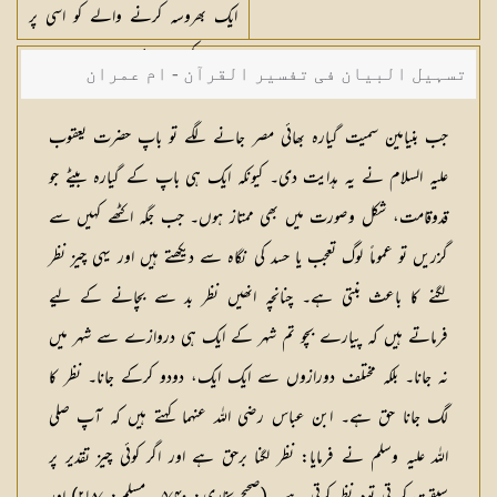
ایک بھروسہ کرنے والے کو اسی پر
بھروسہ کرنا چاہیئے۔
تسہیل البیان فی تفسیر القرآن - ام عمران
شکیلہ بنت میاں فضل حسین
جب بنیامین سمیت گیارہ بھائی مصر جانے لگے تو باپ حضرت یعقوب
علیہ السلام نے یہ ہدایت دی۔ کیونکہ ایک ہی باپ کے گیارہ بیٹے جو
قدوقامت، شکل وصورت میں بھی ممتاز ہوں۔ جب جگہ اکٹھے کہیں سے
گزریں تو عموماً لوگ تعجب یا حسد کی نگاہ سے دیکھتے ہیں اور یہی چیز نظر
لگنے کا باعث بنتی ہے۔ چنانچہ انھیں نظر بد سے بچانے کے لیے
فرماتے ہیں کہ پیارے بچو تم شہر کے ایک ہی دروازے سے شہر میں
نہ جانا۔ بلکہ مختلف دورازوں سے ایک ایک، دودو کرکے جانا۔ نظر کا
لگ جانا حق ہے۔ ابن عباس رضی اللہ عنہما کہتے ہیں کہ آپ صلی
اللہ علیہ وسلم نے فرمایا: نظر لگنا برحق ہے اور اگر کوئی چیز تقدیر پر