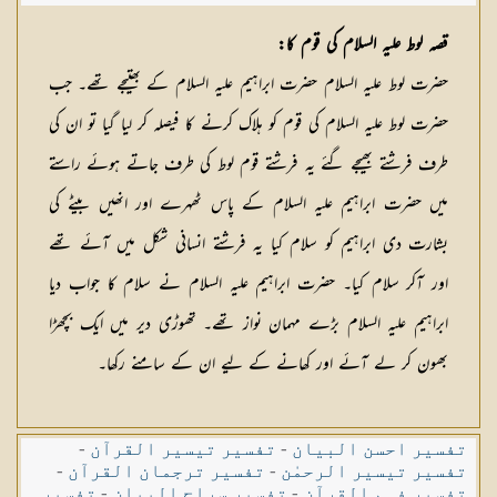
شکیلہ بنت میاں فضل حسین
قصہ لوط علیہ السلام کی قوم کا:
حضرت لوط علیہ السلام حضرت ابراہیم علیہ السلام کے بھتیجے تھے۔ جب
حضرت لوط علیہ السلام کی قوم کو ہلاک کرنے کا فیصلہ کر لیا گیا تو ان کی
طرف فرشتے بھیجے گئے یہ فرشتے قوم لوط کی طرف جاتے ہوئے راستے
میں حضرت ابراہیم علیہ السلام کے پاس ٹھہرے اور انھیں بیٹے کی
بشارت دی ابراہیم کو سلام کیا یہ فرشتے انسانی شکل میں آئے تھے
اور آکر سلام کیا۔ حضرت ابراہیم علیہ السلام نے سلام کا جواب دیا
ابراہیم علیہ السلام بڑے مہمان نواز تھے۔ تھوڑی دیر میں ایک بچھڑا
بھون کر لے آئے اور کھانے کے لیے ان کے سامنے رکھا۔
تفسیر احسن البیان
-
تفسیر تیسیر القرآن
-
تفسیر تیسیر الرحمٰن
-
تفسیر ترجمان القرآن
-
تفسیر فہم القرآن
-
تفسیر سراج البیان
-
تفسیر