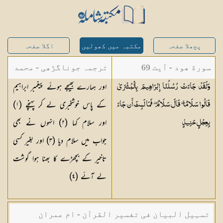
پچھلا صفحہ
مکتبہ میں کھولیں
اگلا صفحہ
سورة ھود - آیت 69
ترجمہ جوناگڑھی - محمد
اور ہمارے بھیجے ہوئے پیغمبر ابراہیم
وَلَقَدْ جَاءَتْ رُسُلُنَا إِبْرَاهِيمَ بِالْبُشْرَىٰ
جونا گڑھی
کے پاس خوشخبری لے کر پہنچے (
١
)
قَالُوا سَلَامًا ۖ قَالَ سَلَامٌ ۖ فَمَا لَبِثَ أَن جَاءَ
اور سلام کہا (
٢
) انہوں نے بھی
بِعِجْلٍ
حَنِيذٍ
جواب میں سلام دیا (
٣
) اور بغیر کسی
تاخیر کے بچھڑے کا بھنا ہوا گوشت
لے آئے (
٤
)
تسہیل البیان فی تفسیر القرآن - ام عمران