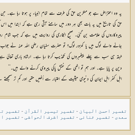
یہ وہ اعتراض ہے جو منکرین حق کی طرف سے تمام انبیاء پر ہوتا رہا ہے۔ جن کے 
حق کی تاریخ میں یہ بات بھی ہر دور میں سامنے آتی رہی ہے کہ ابتدا میں اس ک
پیروکاروں کی علامت بن گئی۔ صحیح البخاری کی روایت میں ہے کہ جب شام روم
طبقہ ہی سب سے پہلے پیغمبروں کی تکذیب کرتا رہا ہے۔ ارشاد باری تعالیٰ ہ
دین پر پایا ہے۔ اور ہم تو انھی کے نقش پاکی پیروی کرنے والے ہیں۔‘‘
اہل کفر اہل ایمان کی دنیوی حیثیت کے اعتبار سے اُنھیں حقیر اور کم تر سمجھ
تفسیر احسن البیان
-
تفسیر تیسیر القرآن
-
تفسیر تی
سعدی
-
تفسیر ثنائی
-
تفسیر اشرف الحواشی
-
تفسیر ال