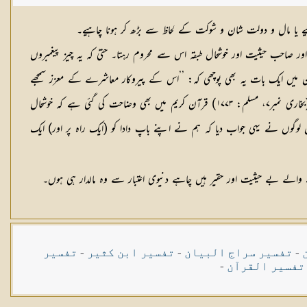
اہیے یا مال و دولت شان و شوکت کے لحاظ سے بڑھ کر ہونا چاہیے۔
اور صاحب حیثیت اور خوشحال طبقہ اس سے محروم رہتا۔ حتیٰ کہ یہ چیز پیغمبروں
ان میں ایک بات یہ بھی پوچھی کہ: ’’اس کے پیروکار معاشرے کے معزز سمجھے
جانے والے لوگ ہیں یا کمزور لوگ؟ تو حضرت سفیان رضی اللہ عنہ نے جواب دیا کہ’’کمزور لوگ‘‘ جس پر ہرقل نے کہا: ’’رسولوں کے پیروکار یہی لوگ ہوتے ہیں‘‘ (بخاری نمبر۷، مسلم: ۱۷۷۳) قرآن کریم میں بھی وضاحت کی گئی ہے کہ خوشحال
’آسودہ حال لوگوں نے یہی جواب دیا کہ ہم نے اپنے باپ دادا کو (ایک راہ پر اور) ایک
نے والے بے حیثیت اور حقیر ہیں چاہے دنیوی اعتبار سے وہ مالدار ہی ہوں۔
-
تفسیر سراج البیان
-
تفسیر ابن کثیر
-
تفسیر
تفسیر القرآن
-