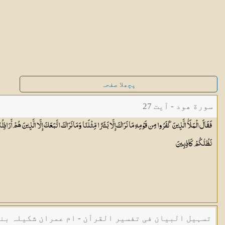
پچھلا صفحہ
سورة ھود - آیت 27
فَقَالَ الْمَلَأُ الَّذِينَ كَفَرُوا مِن قَوْمِهِ مَا نَرَاكَ إِلَّا بَشَرًا مِّثْلَنَا وَمَا نَرَاكَ اتَّبَعَكَ إِلَّا الَّذِينَ هُمْ أَرَاذ
نَظُنُّكُمْ
كَاذِبِينَ
تسہیل البیان فی تفسیر القرآن - ام عمران شکیلہ بن