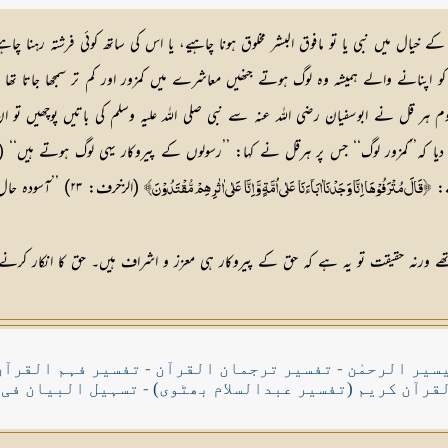
خیال میں نبی یا تو مافوق البشر مخلوق ہونا چاہیے، یا اس کی ساتھ کوئی فرشتہ رہنا چ
و اپنانے والے ہمیشہ وہ لوگ ہوتے جنھیں معاشرے میں کمزور اور کم تر سمجھا جاتا تھا 
 ہر قل نے ابوسفیان رضی اللہ عنہ سے نبی صلی اللہ علیہ وسلم کی باتیں پوچھیں تو 
ے:
(الزخرف: ۲۳) ’
﴿قَالَ مُتْرَفُوْهَا اِنَّا وَجَدْنَا اٰبَآءَنَا عَلٰى اُمَّةٍ وَّ اِنَّا عَلٰى اٰثٰرِهِمْ مُّقْتَدُوْنَ﴾
تے تھے ورنہ حقیقت تو یہ ہے کہ حق کے پیروکار ہی معزز و اشراف ہیں۔ حق کا انکار کر
سیر الرحمٰن
-
تفسیر ترجمان القرآن
-
تفسیر فہم القرآن
قرآن کریم (تفسیر عبدالسلام بھٹوی)
-
تسہیل البیان فی 