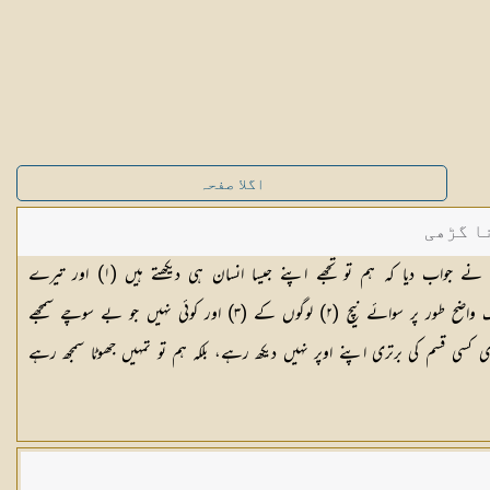
اگلا صفحہ
ا گڑھی
جواب دیا کہ ہم تو تجھے اپنے جیسا انسان ہی دیکھتے ہیں (
١
) اور تیرے
گ واضح طور پر سوائے نیچ (
٢
) لوگوں کے (
٣
) اور کوئی نہیں جو بے سوچے سمجھے
 کسی قسم کی برتری اپنے اوپر نہیں دیکھ رہے، بلکہ ہم تو تمہیں جھوٹا سمجھ رہے