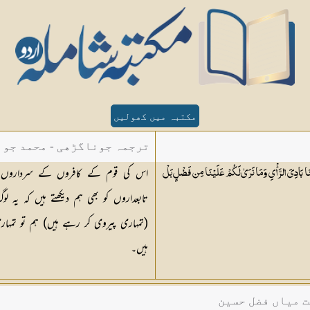
مکتبہ میں کھولیں
ترجمہ جوناگڑھی - محمد جون
اس کی قوم کے کافروں کے سرداروں نے 
ِلُنَا بَادِيَ الرَّأْيِ وَمَا نَرَىٰ لَكُمْ عَلَيْنَا مِن فَضْلٍ بَلْ
تابعداروں کو بھی ہم دیکھتے ہیں کہ یہ لو
(تمہاری پیروی کر رہے ہیں) ہم تو تمہاری
ہیں۔
ت میاں فضل حسین