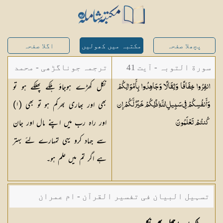
پچھلا صفحہ
مکتبہ میں کھولیں
اگلا صفحہ
سورة التوبہ - آیت 41
ترجمہ جوناگڑھی - محمد
نکل کھڑے ہوجاؤ ہلکے پھلکے ہو تو
انفِرُوا خِفَافًا وَثِقَالًا وَجَاهِدُوا بِأَمْوَالِكُمْ
جونا گڑھی
بھی اور بھاری بھرکم ہو تو بھی (
١
)
وَأَنفُسِكُمْ فِي سَبِيلِ اللَّهِ ۚ ذَٰلِكُمْ خَيْرٌ لَّكُمْ إِن
اور راہ رب میں اپنے مال اور جان
كُنتُمْ
تَعْلَمُونَ
سے جہاد کرو یہی تمہارے لئے بہتر
ہے اگر تم میں علم ہو۔
تسہیل البیان فی تفسیر القرآن - ام عمران
شکیلہ بنت میاں فضل حسین