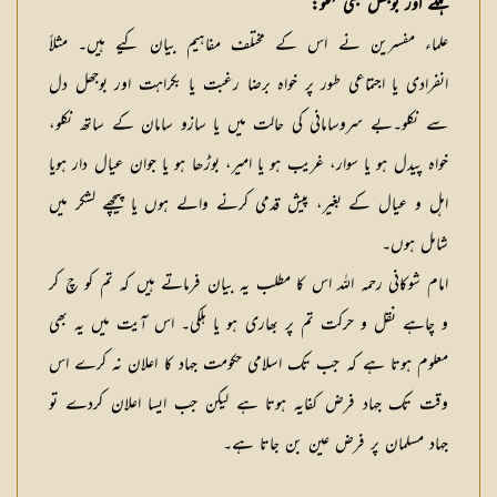
ہلکے اور بوجھل بھی نکلو:
علماء مفسرین نے اس کے مختلف مفاہیم بیان کیے ہیں۔ مثلاً
انفرادی یا اجتماعی طور پر خواہ برضا رغبت یا بکراہت اور بوجھل دل
سے نکلو۔بے سروسامانی کی حالت میں یا سازو سامان کے ساتھ نکلو،
خواہ پیدل ہو یا سوار، غریب ہو یا امیر، بوڑھا ہو یا جوان عیال دار ہویا
اہل و عیال کے بغیر، پیش قدمی کرنے والے ہوں یا پیچھے لشکر میں
شامل ہوں۔
امام شوکانی رحمہ اللہ اس کا مطلب یہ بیان فرماتے ہیں کہ تم کو چ کر
و چاہے نقل و حرکت تم پر بھاری ہو یا ہلکی۔ اس آیت میں یہ بھی
معلوم ہوتا ہے کہ جب تک اسلامی حکومت جہاد کا اعلان نہ کرے اس
وقت تک جہاد فرض کفایہ ہوتا ہے لیکن جب ایسا اعلان کردے تو
جہاد مسلمان پر فرض عین بن جاتا ہے۔