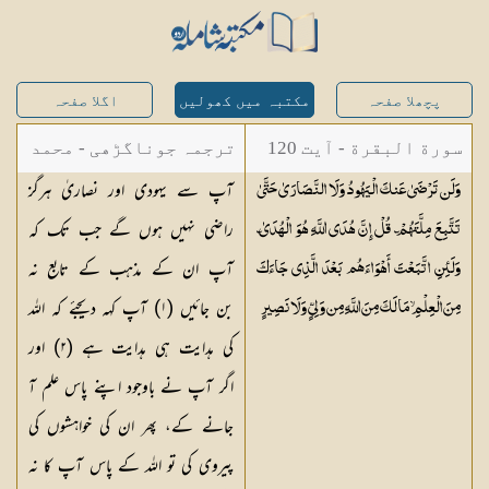
پچھلا صفحہ
مکتبہ میں کھولیں
اگلا صفحہ
سورة البقرة - آیت 120
ترجمہ جوناگڑھی - محمد
آپ سے یہودی اور نصاریٰ ہرگز
وَلَن تَرْضَىٰ عَنكَ الْيَهُودُ وَلَا النَّصَارَىٰ حَتَّىٰ
جونا گڑھی
راضی نہیں ہوں گے جب تک کہ
تَتَّبِعَ مِلَّتَهُمْ ۗ قُلْ إِنَّ هُدَى اللَّهِ هُوَ الْهُدَىٰ ۗ
آپ ان کے مذہب کے تابع نہ
وَلَئِنِ اتَّبَعْتَ أَهْوَاءَهُم بَعْدَ الَّذِي جَاءَكَ
بن جائیں (
١
) آپ کہہ دیجئے کہ اللہ
مِنَ الْعِلْمِ ۙ مَا لَكَ مِنَ اللَّهِ مِن وَلِيٍّ وَلَا
نَصِيرٍ
کی ہدایت ہی ہدایت ہے (
٢
) اور
اگر آپ نے باوجود اپنے پاس علم آ
جانے کے، پھر ان کی خواہشوں کی
پیروی کی تو اللہ کے پاس آپ کا نہ