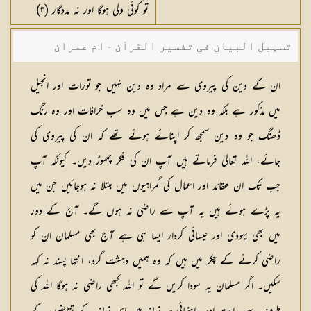
تو کوئی ولی ہوگا اور نہ مددگار (
٣
)
تسہیل البیان فی تفسیر القرآن - ام عمران
شکیلہ بنت میاں فضل حسین
ان کے دین کی پیروی سے مراد وہ دین نہیں جو تورات اور انجیل
میں مذکور ہے بلکہ وہ دین ہے جس میں وہ سب خرافات اور وہ رنگ
ڈھنگ جو وہ دین سمجھ کر اپنائے ہوئے تھے كہ ان کی پیروی کی
جائے، اللہ تعالیٰ فرماتے ہیں آپ ان کی فکر چھوڑ دیں۔ کیونکہ آپ
جب تک ان عقائد اور اعمال کی گمراہیوں میں مبتلا نہ ہوجائیں جن میں
یہ پڑے ہوئے ہیں یہ آپ سے راضی نہ ہوں گے۔ آج کے دور
میں بھی یہودی اور عیسائی کردار ایسا ہی ہے آج بھی مسلمان ان کو
راضی کرنے کے چکر میں ہیں کہ وہ ہمیں دہشت گرد، انتہا پسند نہ کہہ
سکیں۔ اگر مسلمان یہ سودا کریں گے تو اللہ کبھی راضی نہ ہوگا اللہ کی