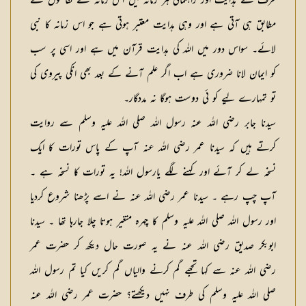
طرف سے ہدایت اور راہنمائی ہر زمانہ میں اس زمانہ کے تقاضوں کے
مطابق ہی آتی ہے اور وہی ہدایت معتبر ہوتی ہے جو اس زمانہ کا نبی
لائے۔ سواس دور میں اللہ کی ہدایت قرآن میں ہے اور اسی پر سب
کو ایمان لانا ضروری ہے اب اگر علم آنے کے بعد بھی انکی پیروی کی
تو تمہارے لیے کو ئی دوست ہوگا نہ مددگار۔
سیدنا جابر رضی اللہ عنہ رسول اللہ صلی اللہ علیہ وسلم سے روایت
کرتے ہیں کہ سیدنا عمر رضی اللہ عنہ آپ کے پاس تورات کا ایک
نسخہ لے کر آئے اور کہنے لگے یارسول اللہ! یہ تورات کا نسخہ ہے ۔
آپ چپ رہے ۔ سیدنا عمر رضی اللہ عنہ نے اسے پڑھنا شروع کردیا
اور رسول اللہ صلی اللہ علیہ وسلم کا چہرہ متغیر ہوتا چلا جارہا تھا ۔ سیدنا
ابوبکر صدیق رضی اللہ عنہ نے یہ صورت حال دیکھ کر حضرت عمر
رضی اللہ عنہ سے کہا تجھے گم کرنے والیاں گم کریں کیا تم رسول اللہ
صلی اللہ علیہ وسلم کی طرف نہیں دیکھتے؟ حضرت عمر رضی اللہ عنہ