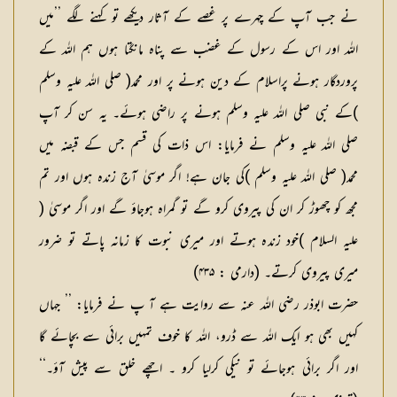
نے جب آپ کے چہرے پر غصے کے آثار دیکھے تو کہنے لگے ’’میں
اللہ اور اس کے رسول کے غضب سے پناہ مانگتا ہوں ہم اللہ کے
پروردگار ہونے پراسلام کے دین ہونے پر اور محمد( صلی اللہ علیہ وسلم
)کے نبی صلی اللہ علیہ وسلم ہونے پر راضی ہوئے۔ یہ سن کر آپ
صلی اللہ علیہ وسلم نے فرمایا: اس ذات کی قسم جس کے قبضہ میں
محمد( صلی اللہ علیہ وسلم )کی جان ہے! اگر موسیٰ آج زندہ ہوں اور تم
مجھ کو چھوڑ کر ان کی پیروی کرو گے تو گمراہ ہوجاؤ گے اور اگر موسیٰ (
علیہ السلام )خود زندہ ہوتے اور میری نبوت کا زمانہ پاتے تو ضرور
میری پیروی کرتے۔ (دارمی : ۴۳۵)
حضرت ابوذر رضی اللہ عنہ سے روایت ہے آ پ نے فرمایا: ’’ جہاں
کہیں بھی ہو ایک اللہ سے ڈرو، اللہ کا خوف تمہیں برائی سے بچائے گا
اور اگر برائی ہوجائے تو نیکی کرلیا کرو ۔ اچھے خلق سے پیش آؤ۔‘‘