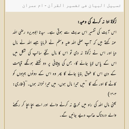
تسہیل البیان فی تفسیر القرآن - ام عمران
شکیلہ بنت میاں فضل حسین
زکوٰۃ ادا نہ کرنے کی وعید:
اس آیت کی تفسیر اس حدیث سے ہوتی ہے۔ سیدنا ابوہریرہ رضی اللہ
عنہ کہتے ہیں کہ آپ صلی اللہ علیہ وسلم نے فرمایا جسے اللہ نے مال
دیا اور اس نے زکوٰۃ نہ دی تو اس کا مال گنجے سانپ کی شکل میں
اس کے پاس لایا جائے گا، جس کی پیشانی پر دو نقطے ہونگے قیامت
کے دن اس کا طوق بنایا جائے گا پھر وہ اس کے دونوں جبڑوں کو
کاٹے گا اور کہے گا ’’میں تیرا مال ہوں، میں تیرا خزانہ ہوں۔‘‘(بخاری:
۱۴۰۳)
یعنی مال اللہ کی راہ میں خرچ نہ کرنے والے اور اسے بچا بچا کر رکھنے
والے دردناک عذاب دیے جائیں گے۔