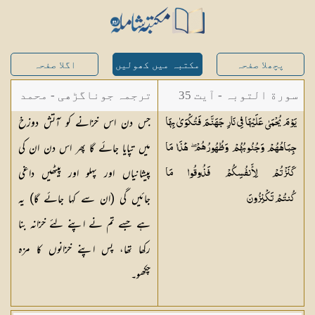
پچھلا صفحہ
مکتبہ میں کھولیں
اگلا صفحہ
سورة التوبہ - آیت 35
ترجمہ جوناگڑھی - محمد
جس دن اس خزانے کو آتش دوزخ
يَوْمَ يُحْمَىٰ عَلَيْهَا فِي نَارِ جَهَنَّمَ فَتُكْوَىٰ بِهَا
جونا گڑھی
میں تپایا جائے گا پھر اس دن ان کی
جِبَاهُهُمْ وَجُنُوبُهُمْ وَظُهُورُهُمْ ۖ هَٰذَا مَا
پیشانیاں اور پہلو اور پیٹھیں داغی
كَنَزْتُمْ لِأَنفُسِكُمْ فَذُوقُوا مَا
جائیں گی (ان سے کہا جائے گا) یہ
كُنتُمْ
تَكْنِزُونَ
ہے جسے تم نے اپنے لئے خزانہ بنا
رکھا تھا، پس اپنے خزانوں کا مزہ
چکھو۔