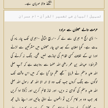
بخشنے والا مہربان ہے۔
تسہیل البیان فی تفسیر القرآن - ام عمران
شکیلہ بنت میاں فضل حسین
حرمت والے مہینوں سے مراد:
۱۰ ذی الحج ۹ ہجری سے لے کر ۱۰ربیع الثانی ۱۰ہجری تک چار ماہ کی
مدت ہے، گویا اعلان کے بعد ان چار مہینوں میں مشرکین سے لڑنے
اورا ن کے خلاف کسی اقدام کی اجازت نہیں تھی۔ جنگ نہ کرنے کی
شرائط: عبداللہ بن عمر رضی اللہ عنہما سے روایت ہے کہ آپ صلی
اللہ علیہ وسلم نے فرمایا ’’مجھے حکم دیا گیا ہے کہ میں اس وقت تک
لوگوں سے جنگ کروں جب تک وہ لا الہ الا اللہ محمد رسول اللہ صلی
اللہ علیہ وسلم کی گواہی نہ دیں، اور نماز قائم کریں اور زکوٰۃ ادا کریں
پھر جب وہ ہر کام کریں تو انھوں نے اپنی جانیں اور اپنے مال مجھ