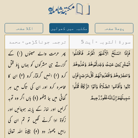
پچھلا صفحہ
مکتبہ میں کھولیں
اگلا صفحہ
سورة التوبہ - آیت 5
ترجمہ جوناگڑھی - محمد
پھر حرمت والے مہینوں (
١
) کے
فَإِذَا انسَلَخَ الْأَشْهُرُ الْحُرُمُ فَاقْتُلُوا
جونا گڑھی
گزرتے ہی مشرکوں کو جہاں پاؤ قتل
الْمُشْرِكِينَ حَيْثُ وَجَدتُّمُوهُمْ وَخُذُوهُمْ
کرو (
٢
) انہیں گرفتار کرو (
٣
) ان کا
وَاحْصُرُوهُمْ وَاقْعُدُوا لَهُمْ كُلَّ مَرْصَدٍ ۚ فَإِن
محاصرہ کرو اور ان کی تاک میں ہر
تَابُوا وَأَقَامُوا الصَّلَاةَ وَآتَوُا الزَّكَاةَ فَخَلُّوا
گھاٹی میں جا بیٹھو (
٤
) ہاں اگر وہ توبہ
سَبِيلَهُمْ ۚ إِنَّ اللَّهَ غَفُورٌ
رَّحِيمٌ
کرلیں اور نماز کے پابند ہوجائیں اور
زکوٰۃ ادا کرنے لگیں تو تم ان کی
راہیں چھوڑ دو (
٥
) یقیناً اللہ تعالیٰ