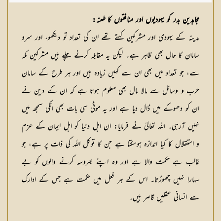
شکیلہ بنت میاں فضل حسین
مجاہدین بدر کو یہودیوں اور منافقوں کا طعنہ:
مدینہ کے یہودی اور مشرکین کہتے تھے ان کی تعداد تو دیکھو، اور سرو
سامان کا حال بھی ظاہر ہے۔ لیکن یہ مقابلہ کرنے چلے ہیں مشرکین مکہ
سے، جو تعداد میں بھی ان سے کہیں زیادہ ہیں اور ہر طرح کے سامان
حرب و وسائل سے مالا مال بھی معلوم ہوتا ہے کہ ان کے دین نے
ان کو دھوکے میں ڈال دیا ہے اور یہ موٹی سی بات بھی انکی سمجھ میں
نہیں آرہی۔ اللہ تعالیٰ نے فرمایا: ان اہل دنیا کو اہل ایمان کے عزم
و استقلال کا کیا اندازہ ہوسکتا ہے جن کا توکل اللہ کی ذات پر ہے، جو
غالب ہے حکمت والا ہے اور وہ اپنے بھروسہ کرنے والوں کو بے
سہارا نہیں چھوڑتا۔ اس کے ہر فعل میں حکمت ہے جس کے ادارک
سے انسانی عقلیں قاصر ہیں۔