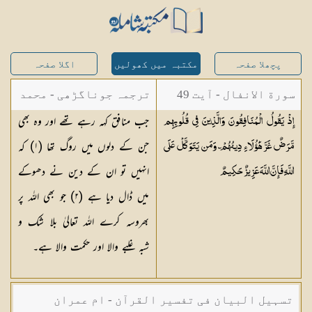
پچھلا صفحہ
مکتبہ میں کھولیں
اگلا صفحہ
سورة الانفال - آیت 49
ترجمہ جوناگڑھی - محمد
جب منافق کہہ رہے تھے اور وہ بھی
إِذْ يَقُولُ الْمُنَافِقُونَ وَالَّذِينَ فِي قُلُوبِهِم
جونا گڑھی
جن کے دلوں میں روگ تھا (
١
) کہ
مَّرَضٌ غَرَّ هَٰؤُلَاءِ دِينُهُمْ ۗ وَمَن يَتَوَكَّلْ عَلَى
انہیں تو ان کے دین نے دھوکے
اللَّهِ فَإِنَّ اللَّهَ عَزِيزٌ
حَكِيمٌ
میں ڈال دیا ہے (
٢
) جو بھی اللہ پر
بھروسہ کرے اللہ تعالیٰ بلا شک و
شبہ غلبے والا اور حکمت والا ہے۔
تسہیل البیان فی تفسیر القرآن - ام عمران