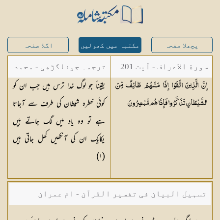
پچھلا صفحہ
مکتبہ میں کھولیں
اگلا صفحہ
سورة الاعراف - آیت 201
ترجمہ جوناگڑھی - محمد
یقیناً جو لوگ خدا ترس ہیں جب ان کو
إِنَّ الَّذِينَ اتَّقَوْا إِذَا مَسَّهُمْ طَائِفٌ مِّنَ
جونا گڑھی
کوئی خطرہ شیطان کی طرف سے آجاتا
الشَّيْطَانِ تَذَكَّرُوا فَإِذَا هُم
مُّبْصِرُونَ
ہے تو وہ یاد میں لگ جاتے ہیں
یکایک ان کی آنکھیں کھل جاتی ہیں
)
١
(
تسہیل البیان فی تفسیر القرآن - ام عمران
شکیلہ بنت میاں فضل حسین