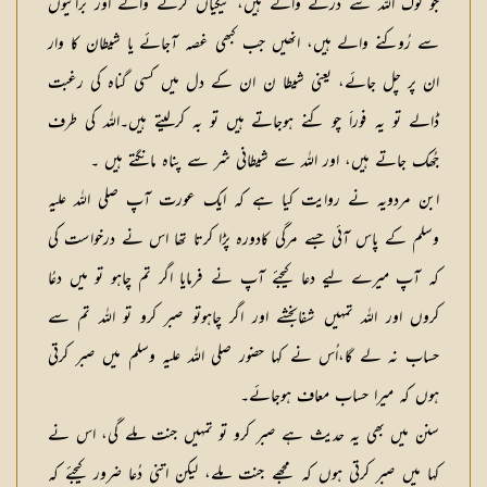
جو لوگ اللہ سے ڈرنے والے ہیں، نیکیاں کرنے والے اور بُرائیوں
سے رُوکنے والے ہیں، انھیں جب کبھی غصہ آجائے یا شیطان کا وار
ان پر چل جائے، یعنی شیطا ن ان کے دل میں کسی گناہ کی رغبت
ڈالے تو یہ فوراََ چو کنے ہوجاتے ہیں تو بہ کرلیتے ہیں۔اللہ کی طرف
جُھک جاتے ہیں، اور اللہ سے شیطانی شر سے پناہ مانگتے ہیں ۔
ابن مردویہ نے روایت کیا ہے کہ ایک عورت آپ صلی اللہ علیہ
وسلم کے پاس آئی جسے مرگی کادورہ پڑا کرتا تھا اس نے درخواست کی
کہ آپ میرے لیے دعا کیجئے آپ نے فرمایا اگر تم چاہو تو میں دعُا
کروں اور اللہ تمہیں شفابخشے اور اگر چاہوتو صبر کرو تو اللہ تم سے
حساب نہ لے گا،اُس نے کہا حضور صلی اللہ علیہ وسلم میں صبر کرتی
ہوں کہ میرا حساب معاف ہوجائے۔
سنن میں بھی یہ حدیث ہے صبر کرو تو تمہیں جنت ملے گی، اس نے
کہا میں صبر کرتی ہوں کہ مجھے جنت ملے، لیکن اتنی دُعا ضرور کیجئے کہ