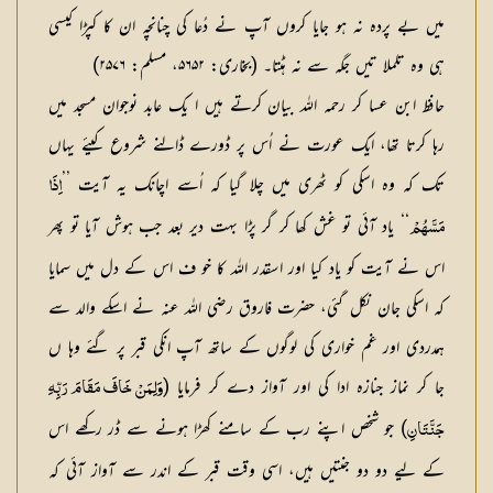
میں بے پردہ نہ ہو جایا کروں آپ نے دُعا کی چنانچہ ان کا کپڑا کیسی
ہی وہ تلملا تیں جگہ سے نہ ہٹتا۔ (بخاری: ۵۶۵۲، مسلم: ۲۵۷۶)
حافظ ابن عسا کر رحمہ اللہ بیان کرتے ہیں ا یک عابد نوجوان مسجد میں
رہا کرتا تھا، ایک عورت نے اُس پر ڈورے ڈالنے شروع کیئے یہاں
تک کہ وہ اسکی کو ٹھری میں چلا گیا کہ اُسے اچانک یہ آیت ’’
اِذَا
‘‘ یاد آئی تو غش کھا کر گر پڑا بہت دیر بعد جب ہوش آیا تو پھر
مَسَّھُمْ
اس نے آیت کو یاد کیا اور اسقدر اللہ کا خو ف اس کے دل میں سمایا
کہ اسکی جان نکل گئی، حضرت فاروق رضی اللہ عنہ نے اسکے والد سے
ہمدردی اور غم خواری کی لوگوں کے ساتھ آپ انکی قبر پر گئے وہا ں
جا کر نماز جنازہ ادا کی اور آواز دے کر فرمایا (
وَلِمَنْ خَافَ مَقَامَ رَبِّہِ
) جو شخص اپنے رب کے سامنے کھڑا ہونے سے ڈر رکھے اس
جَنَّتَانِ
کے لیے دو دو جنتیں ہیں، اسی وقت قبر کے اندر سے آواز آئی کہ