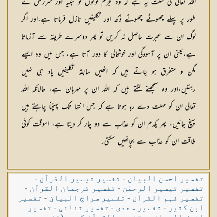
اللہ تعالیٰ کی سنت یہ ہے کہ وہ مجرم لوگوں کو تنبیہ اور سرزنش کے
طور پر پہلے چھوٹے چھوٹے دُکھ اور تکلیفیں نازل فرماتا ہے،اور اگر
لوگ ان سے عبرت حاصل نہ کریں تو پھر دوسرے طریقہ سے آزماتا
ہے،یعنی ان پر آسودگی اور خوشحالی کا دور آتا ہے، جس میں وہ ایسے
مگن و متفرق ہو جاتے ہیں کہ انھیں سابقہ تکلیفیں یاد ہی نہیں
رہتیں،اور وہ سمجھنے لگتے ہیں کہ اللہ ان پر مہربان ہے، حالانکہ اللہ
تعالی ان کو مہلت دے رہا ہوتا ہے کہ جس انتہا تک پہنچنا چاہتے ہیں
پہنچ جائیں، پھر یکدم ان کو عذاب سے دو چار کر دیتا ہے، اسوقت کوئی
طاقت ان کو عذاب سے بچانھیں سکتی۔
تفسیر احسن البیان
-
تفسیر تیسیر القرآن
-
تفسیر تیسیر الرحمٰن
-
تفسیر ترجمان القرآن
-
تفسیر فہم القرآن
-
تفسیر سراج البیان
-
تفسیر
ابن کثیر
-
تفسیر سعدی
-
تفسیر ثنائی
-
تفسیر