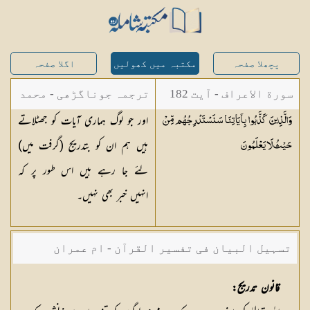
پچھلا صفحہ
مکتبہ میں کھولیں
اگلا صفحہ
سورة الاعراف - آیت 182
ترجمہ جوناگڑھی - محمد
اور جو لوگ ہماری آیات کو جھٹلاتے
وَالَّذِينَ كَذَّبُوا بِآيَاتِنَا سَنَسْتَدْرِجُهُم مِّنْ
جونا گڑھی
ہیں ہم ان کو بتدریج (گرفت میں)
حَيْثُ لَا
يَعْلَمُونَ
لئے جا رہے ہیں اس طور پر کہ
انہیں خبر بھی نہیں۔
تسہیل البیان فی تفسیر القرآن - ام عمران
شکیلہ بنت میاں فضل حسین
قانون تدریج: