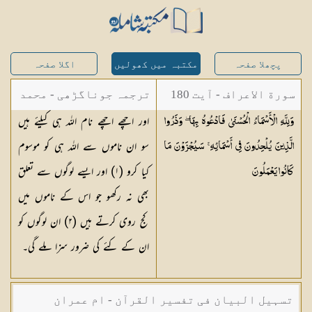
پچھلا صفحہ
مکتبہ میں کھولیں
اگلا صفحہ
سورة الاعراف - آیت 180
ترجمہ جوناگڑھی - محمد
اور اچھے اچھے نام اللہ ہی کیلئے ہیں
وَلِلَّهِ الْأَسْمَاءُ الْحُسْنَىٰ فَادْعُوهُ بِهَا ۖ وَذَرُوا
جونا گڑھی
سو ان ناموں سے اللہ ہی کو موسوم
الَّذِينَ يُلْحِدُونَ فِي أَسْمَائِهِ ۚ سَيُجْزَوْنَ مَا
کیا کرو (
١
) اور ایسے لوگوں سے تعلق
كَانُوا
يَعْمَلُونَ
بھی نہ رکھو جو اس کے ناموں میں
کج روی کرتے ہیں (
٢
) ان لوگوں کو
ان کے کئے کی ضرور سزا ملے گی۔
تسہیل البیان فی تفسیر القرآن - ام عمران