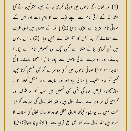
(1) اللہ تعالیٰ کے ناموں میں تبدیلی کردی جائے جیسے مشرکین نے کیا
مثلا اللہ کے ذاتی نام سے اپنے ایک بت کا نام لات اور اس کے
صفاتی نام عز یز سے عزی بنا لیا (2) یا اللہ کے ناموں میں اپنی طرف
سے اضافے کر لینا ‘جس کا حکم اللہ نے نہیں دیا، (3) یا ان ناموں
میں کمی کردی جائے،مثلا اسے کسی ایک ہی مخصوص نام سے پکار ا
جائے، اور دوسرے صفاتی ناموں سے پکار نا بُر ا سمجھا جائے۔ (فتح
القدیر: ۳/ ۱۲۴) صفاتی ناموں میں کسی دوسرے کو بھی تسلیم کرنا جیسے
کسی کو عالم الغیب یا رزاق یاد اتا اور حاجت روا، مشکل کُشا، کا ر
سازسمجھنا، غرض الحاد کی جتنی بھی قسمیں ہیں سب کفر و شرک اور
گمراہی کی طر ف لے جانے والی ہیں، لہٰذا اللہ تعالیٰ کی صفات کو زیر
بحث نہیں لانا چاہیے، کیونکہ انسانی عقل محدود او راللہ تعالیٰ کی صفات لا
محدود ہیں اللہ تعالیٰ نے خود بھی منع فرمایا ہے۔ (
)
لا تَضْرِبُوْا لِلہِ الْاَ مْثَالَ