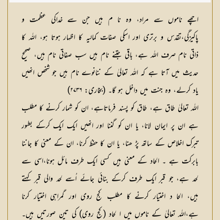
شکیلہ بنت میاں فضل حسین
اچھے ناموں سے مراد، وہ نا م ہیں جن سے خداکی عظمت و
پاکیزگی،تقدس و برتری اور اسکی صفات کمالیہ کا اظہار ہوتا ہو، اللہ کا
ذاتی نام صرف اللہ ہے، باقی جتنے نام ہیں سب صفاتی نام ہیں، صحیح
حدیث میں آتا ہے کہ اللہ تعالیٰ کے ننانوے نام ہیں جو شخص انھیں
یاد کرلے، وہ جنت میں داخل ہو گا۔ (بخاری: ۲۷۳۶)
اللہ تعالیٰ طاق ہے، طاق کو پسند فرماتاہے، ان کو شمار کرنے کا مطلب
ہے ان پر ایمان لانا، یا ان کو گننا اور انھیں ایک ایک کرکے بطور
تبرک اخلاص کے ساتھ پڑ ھنا، یا ان کا حفظ کرنا، ان کے معنی کا جاننا
بابرکت ہے ۔ الحاد کے معنی ہیں کسی ایک طرف مائل ہونا،اسی سے
لحد ہے، جو قبر ایک طرف کرکے بنائی جائے اُسے لحد والی قبر کہتے
ہیں، الحا د اختیار کرنے کا مطلب کج روی اور گمراہی اختیار کرنا
ہے،اللہ تعالیٰ کے ناموں میں ا لحاد (کج روی) کی تین صورتیں ہیں۔