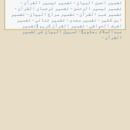
تفسیر احسن البیان
-
تفسیر تیسیر القرآن
-
تفسیر تیسیر الرحمٰن
-
تفسیر ترجمان القرآن
-
تفسیر فہم القرآن
-
تفسیر سراج البیان
-
تفسیر
ابن کثیر
-
تفسیر سعدی
-
تفسیر ثنائی
-
تفسیر
اشرف الحواشی
-
تفسیر القرآن کریم (تفسیر
عبدالسلام بھٹوی)
-
تسہیل البیان فی تفسیر
القرآن
-