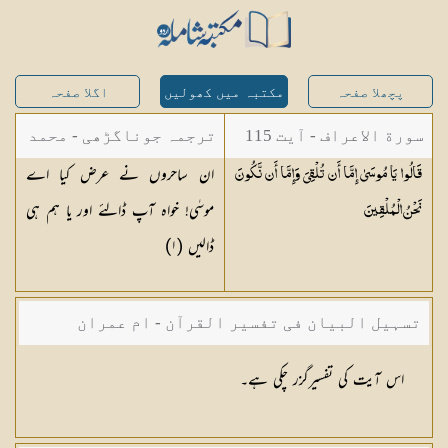
پچھلا صفحہ
مکتبہ میں کھولیں
اگلا صفحہ
سورة الاعراف - آیت 115
ترجمہ جوناگڑھی - محمد
ان ساحروں نے عرض کیا اے
قَالُوا يَا مُوسَىٰ إِمَّا أَن تُلْقِيَ وَإِمَّا أَن نَّكُونَ
جونا گڑھی
موسٰی! خواہ آپ ڈالئے اور یا ہم ہی
نَحْنُ
الْمُلْقِينَ
ڈالیں (
١
)
تسہیل البیان فی تفسیر القرآن - ام عمران
شکیلہ بنت میاں فضل حسین
اس آیت کی تفسیرگزر چکی ہے۔