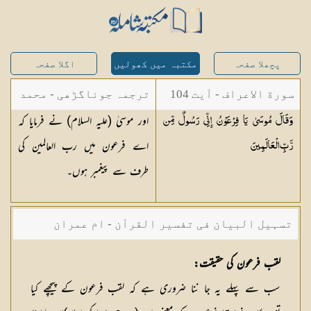
پچھلا صفحہ
مکتبہ میں کھولیں
اگلا صفحہ
سورة الاعراف - آیت 104
ترجمہ جوناگڑھی - محمد
اور موسیٰ (علیہ السلام) نے فرمایا کہ
وَقَالَ مُوسَىٰ يَا فِرْعَوْنُ إِنِّي رَسُولٌ مِّن
جونا گڑھی
اے فرعون میں رب العالمین کی
رَّبِّ
الْعَالَمِينَ
طرف سے پیغمبر ہوں۔
تسہیل البیان فی تفسیر القرآن - ام عمران
شکیلہ بنت میاں فضل حسین
لقب فرعون کی حقیقت:
سب سے پہلے یہ جا ننا ضروری ہے کہ لقب فرعون کے پیچھے کیا