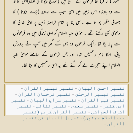
تصور کا ر فرما تھا فرعون کے معنی ہیں (سورج دیوتا کی اولاد)اس لحا ظ
سے وہ بادشاہ اس زمین میں اسی سبب سے مہادیو (بڑے دیوتا ) کا
جسمانی مظہر ہو تا ہے ۔اسی بنا پر تمام فراعنہ زمین پر اپنی خدائی کا
دعویٰ بھی رکھتے تھے ۔ موسیٰ علیہ السلام کو اپنی زندگی میں دو فرعونوں
سے پالا پڑا تھا ۔ایک فرعون وہ جس کے گھر میں آپ نے پرورش
پائی، اسکا نام رعمسیس تھا، اور جس فرعون کے سامنے موسیٰ علیہ
السلام اپنے معجزات لے کر گئے تھے یہ اسی رعمسیس کا بیٹا تھا۔
تفسیر احسن البیان
-
تفسیر تیسیر القرآن
-
تفسیر تیسیر الرحمٰن
-
تفسیر ترجمان القرآن
-
تفسیر فہم القرآن
-
تفسیر سراج البیان
-
تفسیر
ابن کثیر
-
تفسیر سعدی
-
تفسیر ثنائی
-
تفسیر
اشرف الحواشی
-
تفسیر القرآن کریم (تفسیر
عبدالسلام بھٹوی)
-
تسہیل البیان فی تفسیر
القرآن
-