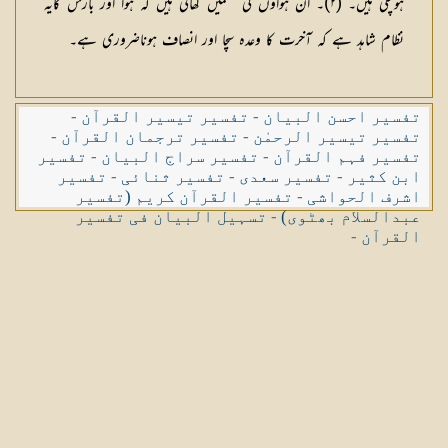
ہوچکی ہیں۔ (٢)۔ ان ہواؤں کی قسمیں کھائی ہیں کہ ہوا اور بارش کایہ
نظام شاہد ہے کہ آخرت کا وعدہ سچا اور انصاف ہوناضروری ہے۔
تفسیر احسن البیان
-
تفسیر تیسیر القرآن
-
تفسیر تیسیر الرحمٰن
-
تفسیر ترجمان القرآن
-
تفسیر فہم القرآن
-
تفسیر سراج البیان
-
تفسیر
ابن کثیر
-
تفسیر سعدی
-
تفسیر ثنائی
-
تفسیر
اشرف الحواشی
-
تفسیر القرآن کریم (تفسیر
عبدالسلام بھٹوی)
-
تسہیل البیان فی تفسیر
القرآن
-