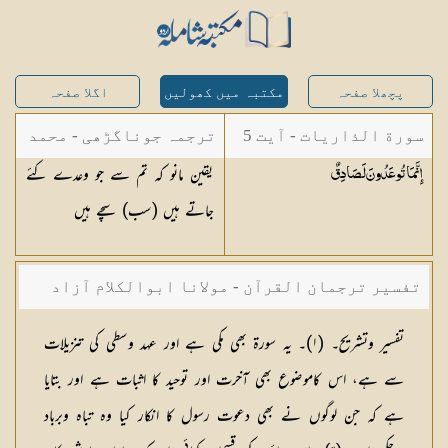
پچھلا صفحہ
مکتبہ میں کھولیں
اگلا صفحہ
سورة الذاريات - آیت 5
ترجمہ جوناگڑھی - محمد
یقین مانو کہ تم سے جو وعدے کئے
إِنَّمَا تُوعَدُونَ
لَصَادِقٌ
جونا گڑھی
جاتے ہیں (سب) سچے ہیں
تفسیر ترجمان القرآن - مولانا ابوالکلام آزاد
تفسیر وتشریح۔ (١)۔ یہ سورۃ بھی مکی ہے اور عہد وسطی کی تنزیلات
سے ہے، اس کاموضوع بھی آخرت اور توحید کا اثبات ہے اور بتایا
ہے کہ جن لوگوں نے بھی دعوت رسول کا انکار کیا وہ تباہ وبرباد