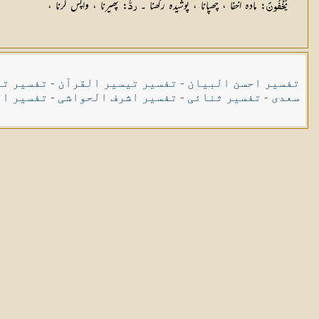
: مادہ اخفا ، چھپانا ، پوشیدہ رکھنا ۔
: پھیرنا ، واپس کرنا ،
يُخْفُونَ
ردُّ
تفسیر احسن البیان
-
تفسیر تیسیر القرآن
-
تفسیر تی
سعدی
-
تفسیر ثنائی
-
تفسیر اشرف الحواشی
-
تفسیر ال