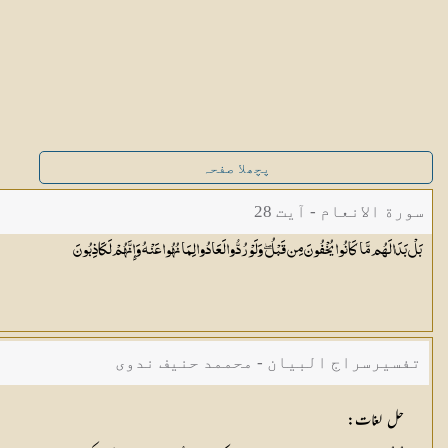
پچھلا صفحہ
سورة الانعام - آیت 28
بَلْ بَدَا لَهُم مَّا كَانُوا يُخْفُونَ مِن قَبْلُ ۖ وَلَوْ رُدُّوا لَعَادُوا لِمَا نُهُوا عَنْهُ وَإِنَّهُمْ
لَكَاذِبُونَ
تفسیرسراج البیان - محممد حنیف ندوی
حل لغات: