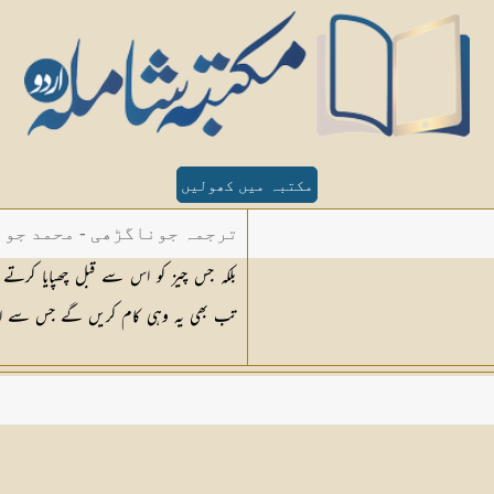
مکتبہ میں کھولیں
ترجمہ جوناگڑھی - محمد جون
بلکہ جس چیز کو اس سے قبل چھپایا کرت
تب بھی یہ وہی کام کریں گے جس سے ان کو م