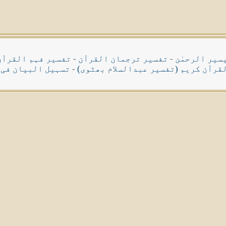
سیر الرحمٰن
-
تفسیر ترجمان القرآن
-
تفسیر فہم القرآن
قرآن کریم (تفسیر عبدالسلام بھٹوی)
-
تسہیل البیان فی 