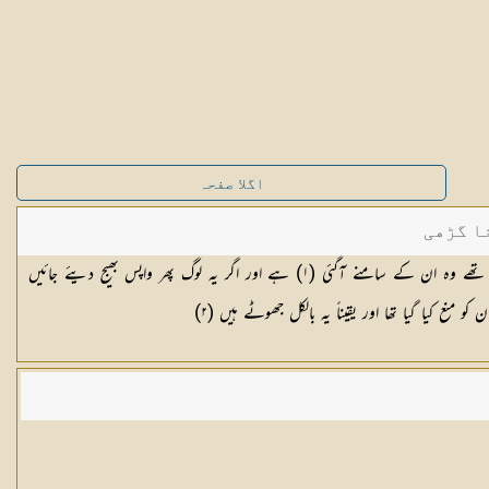
اگلا صفحہ
ا گڑھی
ے تھے وہ ان کے سامنے آگئی (
١
) ہے اور اگر یہ لوگ پھر واپس بھیج دیئے جائیں
نع کیا گیا تھا اور یقیناً یہ بالکل جھوٹے ہیں (
٢
)