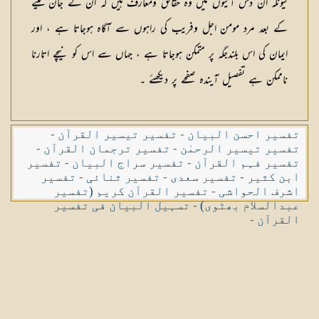
کیونکہ ان دس آیتوں میں وہ حقائق ومعارف ہیں کہ ان کے جان لینے
کے بعد مرد مومن اجل وفریب کی راہوں سے آگاہ ہوجاتا ہے ، اور
ایمان کی اس بلندجگہ پر متمکن ہوجاتا ہے ، جہاں سے اس کو نیچے اتارنا
ناممکن ہے تفصیل آیندہ صفحے پر دیکھئے ۔
تفسیر احسن البیان
-
تفسیر تیسیر القرآن
-
تفسیر تیسیر الرحمٰن
-
تفسیر ترجمان القرآن
-
تفسیر فہم القرآن
-
تفسیر سراج البیان
-
تفسیر
ابن کثیر
-
تفسیر سعدی
-
تفسیر ثنائی
-
تفسیر
اشرف الحواشی
-
تفسیر القرآن کریم (تفسیر
عبدالسلام بھٹوی)
-
تسہیل البیان فی تفسیر
القرآن
-