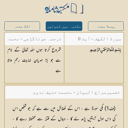
پچھلا صفحہ
مکتبہ میں کھولیں
اگلا صفحہ
سورة الكهف - آیت 0
ترجمہ جوناگڑھی - محمد
شروع کرتا ہوں اللہ تعالیٰ کے نام
بِسْمِ اللَّهِ الرَّحْمَٰنِ
الرَّحِيمِ
جونا گڑھی
سے جو بڑا مہربان نہایت رحم والا
ہے
تفسیرسراج البیان - محممد حنیف ندوی
(
ف1
) مکی سورۃ ہے ، اس کے فضائل میں سے ہے کہ جو شخص اس
کی دس اول آیتیں پڑھ لے گا ، دجال کے فتنہ سے محفوظ رہے گا ،