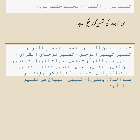
تفسیرسراج البیان - محممد حنیف ندوی
اس آیت کی تفسیرگزر چکی ہے۔
تفسیر احسن البیان
-
تفسیر تیسیر القرآن
-
تفسیر تیسیر الرحمٰن
-
تفسیر ترجمان القرآن
-
تفسیر فہم القرآن
-
تفسیر سراج البیان
-
تفسیر
ابن کثیر
-
تفسیر سعدی
-
تفسیر ثنائی
-
تفسیر
اشرف الحواشی
-
تفسیر القرآن کریم (تفسیر
عبدالسلام بھٹوی)
-
تسہیل البیان فی تفسیر
القرآن
-