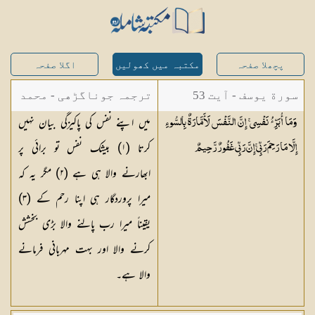
پچھلا صفحہ
مکتبہ میں کھولیں
اگلا صفحہ
سورة یوسف - آیت 53
ترجمہ جوناگڑھی - محمد
میں اپنے نفس کی پاکیزگی بیان نہیں
وَمَا أُبَرِّئُ نَفْسِي ۚ إِنَّ النَّفْسَ لَأَمَّارَةٌ بِالسُّوءِ
جونا گڑھی
کرتا (
١
) بیشک نفس تو برائی پر
إِلَّا مَا رَحِمَ رَبِّي ۚ إِنَّ رَبِّي غَفُورٌ
رَّحِيمٌ
ابھارنے والا ہی ہے (
٢
) مگر یہ کہ
میرا پروردگار ہی اپنا رحم کے (
٣
)
یقیناً میرا رب پالنے والا بڑی بخشش
کرنے والا اور بہت مہربانی فرمانے
والا ہے۔