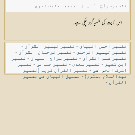
تفسیرسراج البیان - محممد حنیف ندوی
اس آیت کی تفسیرگزر چکی ہے۔
تفسیر احسن البیان
-
تفسیر تیسیر القرآن
-
تفسیر تیسیر الرحمٰن
-
تفسیر ترجمان القرآن
-
تفسیر فہم القرآن
-
تفسیر سراج البیان
-
تفسیر
ابن کثیر
-
تفسیر سعدی
-
تفسیر ثنائی
-
تفسیر
اشرف الحواشی
-
تفسیر القرآن کریم (تفسیر
عبدالسلام بھٹوی)
-
تسہیل البیان فی تفسیر
القرآن
-