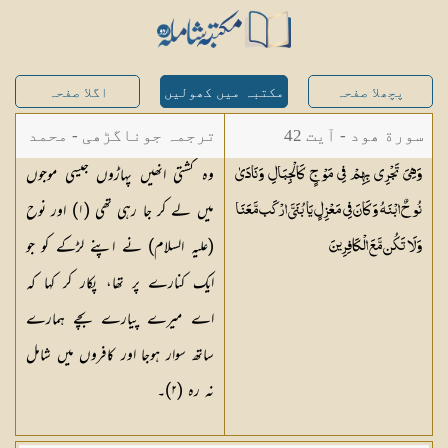
پچھلا صفحہ
مکتبہ میں کھولیں
اگلا صفحہ
سورة ھود - آیت 42
ترجمہ جوناگڑھی - محمد
وہ کشتی انھیں پہاڑوں جیسی موجوں
وَهِيَ تَجْرِي بِهِمْ فِي مَوْجٍ كَالْجِبَالِ وَنَادَىٰ
جونا گڑھی
میں لے کر جا رہی تھی (
١
) اور نوح
نُوحٌ ابْنَهُ وَكَانَ فِي مَعْزِلٍ يَا بُنَيَّ ارْكَب مَّعَنَا
(علیہ السلام) نے اپنے لڑکے کو جو
وَلَا تَكُن مَّعَ
الْكَافِرِينَ
ایک کنارے پر تھا، پکار کر کہا کہ
اے میرے پیارے بچے ہمارے
ساتھ سوار ہوجا اور کافروں میں شامل
نہ رہ (
٢
)۔