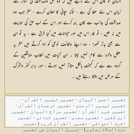
انسان کو کان اس لئے دیئے ہیں کہ وہ حق وصداقت کی آواز سنے
زبان اس لئے عطا کی ہے ، تاکہ سچائی کا اعلان کرے ، مگر جب وہ
صداقت کی جانب سے کان بند کرلے اور اس کے لب حق کی حمایت
میں نہ ہلیں ، تو پھر اس میں اور حیوانات میں کیا فرق ہے ، یہ تو ان
سے بھی بدتر ٹھہرا ، وہ اپنے وظائف نوعی کو ادا کرتے ہیں مگر یہ
عقل وخرد سے کام نہیں لیتا ۔ ان آیات میں خطاب منافقین کے
گروہ سے ہے کہ کمبخت بالکل متاثر نہیں ہوتے ، اور برابر کفر وشرک
کے مرض میں مبتلا رہتے ہیں ۔
تفسیر احسن البیان
-
تفسیر تیسیر القرآن
-
تفسیر تیسیر الرحمٰن
-
تفسیر ترجمان القرآن
-
تفسیر فہم القرآن
-
تفسیر سراج البیان
-
تفسیر
ابن کثیر
-
تفسیر سعدی
-
تفسیر ثنائی
-
تفسیر
اشرف الحواشی
-
تفسیر القرآن کریم (تفسیر
عبدالسلام بھٹوی)
-
تسہیل البیان فی تفسیر