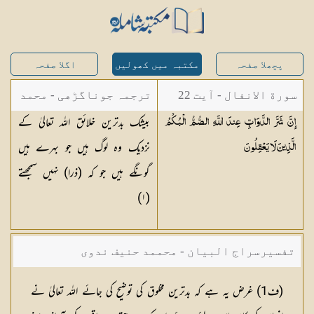
پچھلا صفحہ
مکتبہ میں کھولیں
اگلا صفحہ
سورة الانفال - آیت 22
ترجمہ جوناگڑھی - محمد
بیشک بدترین خلائق اللہ تعالیٰ کے
إِنَّ شَرَّ الدَّوَابِّ عِندَ اللَّهِ الصُّمُّ الْبُكْمُ
جونا گڑھی
نزدیک وہ لوگ ہیں جو بہرے ہیں
الَّذِينَ لَا
يَعْقِلُونَ
گونگے ہیں جو کہ (ذرا) نہیں سمجھتے
)
١
(
تفسیرسراج البیان - محممد حنیف ندوی
(
ف1
) غرض یہ ہے کہ بدترین مخلوق کی توضیح کی جائے اللہ تعالیٰ نے