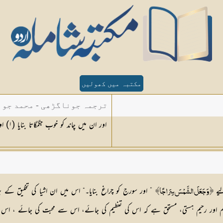
مکتبہ میں کھولیں
ترجمہ جوناگڑھی - محمد جون
اور ان میں چاند کو خوب جگمگاتا بنایا (
١
) ا
لیے
” اور سورج کو چراغ بنایا۔“ اس میں ان اشیا کی تخلیق کے 
﴿ وَجَعَلَ الشَّمْسَ سِرَاجًا﴾
م اور رحیم ہستی، مستحق ہے کہ اس کی تعظیم کی جائے، اس سے محبت کی جائے ، اس 