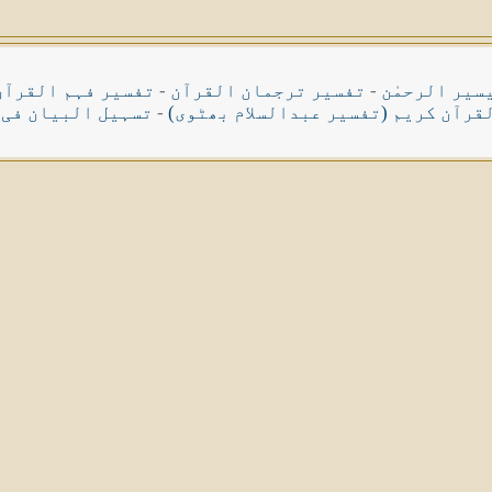
سیر الرحمٰن
-
تفسیر ترجمان القرآن
-
تفسیر فہم القرآن
قرآن کریم (تفسیر عبدالسلام بھٹوی)
-
تسہیل البیان فی 