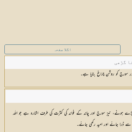
اگلا صفحہ
ا گڑھی
ور سورج کو روشن چراغ بنایا ہے۔
بڑے ہونے، نیز سورج اور چاند کے فوائد کی کثرت کی طرف اشارہ ہے جو اللہ
سے ڈرا جائے اور امید رکھی جائے۔