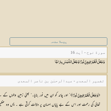
پچھلا صفحہ
سورة نوح - آیت 16
وَجَعَلَ الْقَمَرَ فِيهِنَّ نُورًا وَجَعَلَ الشَّمْسَ
سِرَاجًا
تفسیر السعدی - عبدالرحمٰن بن ناصر السعدی
” اور چاند کو ان میں نور بنایا۔“ یعنی زمین والوں کے 
﴿ وَجَعَلَ الْقَمَرَ فِيهِنَّ نُورًا﴾
تعالیٰ کی رحمت اور اس کے بے پایاں احسان پر دلالت کرتی ہے ۔ پس وہ عظی