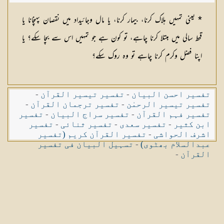
* یعنی تمہیں ہلاک کرنا، بیمار کرنا، یا مال وجائیداد میں نقصان پہنچانا یا
قحط سالی میں مبتلا کرنا چاہے، تو کون ہے جو تمہیں اس سے بچا سکے؟ یا
اپنا فضل وکرم کرنا چاہے تو وہ روک سکے؟
تفسیر احسن البیان
-
تفسیر تیسیر القرآن
-
تفسیر تیسیر الرحمٰن
-
تفسیر ترجمان القرآن
-
تفسیر فہم القرآن
-
تفسیر سراج البیان
-
تفسیر
ابن کثیر
-
تفسیر سعدی
-
تفسیر ثنائی
-
تفسیر
اشرف الحواشی
-
تفسیر القرآن کریم (تفسیر
عبدالسلام بھٹوی)
-
تسہیل البیان فی تفسیر
القرآن
-