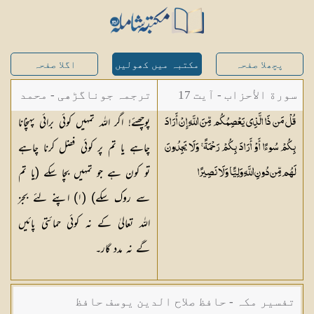
پچھلا صفحہ
مکتبہ میں کھولیں
اگلا صفحہ
سورة الأحزاب - آیت 17
ترجمہ جوناگڑھی - محمد
پوچھئے! اگر اللہ تمہیں کوئی برائی پہنچانا
قُلْ مَن ذَا الَّذِي يَعْصِمُكُم مِّنَ اللَّهِ إِنْ أَرَادَ
جونا گڑھی
چاہے یا تم پر کوئی فضل کرنا چاہے
بِكُمْ سُوءًا أَوْ أَرَادَ بِكُمْ رَحْمَةً ۚ وَلَا يَجِدُونَ
تو کون ہے جو تمہیں بچا سکے (یا تم
لَهُم مِّن دُونِ اللَّهِ وَلِيًّا وَلَا
نَصِيرًا
سے روک سکے) (١) اپنے لئے بجز
اللہ تعالیٰ کے نہ کوئی حمائتی پائیں
گے نہ مدد گار۔
تفسیر مکہ - حافظ صلاح الدین یوسف حافظ