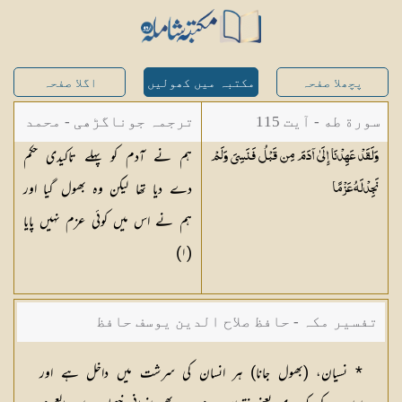
پچھلا صفحہ
مکتبہ میں کھولیں
اگلا صفحہ
سورة طه - آیت 115
ترجمہ جوناگڑھی - محمد
ہم نے آدم کو پہلے تاکیدی حکم
وَلَقَدْ عَهِدْنَا إِلَىٰ آدَمَ مِن قَبْلُ فَنَسِيَ وَلَمْ
جونا گڑھی
دے دیا تھا لیکن وہ بھول گیا اور
نَجِدْ لَهُ
عَزْمًا
ہم نے اس میں کوئی عزم نہیں پایا
(١)
تفسیر مکہ - حافظ صلاح الدین یوسف حافظ
* نسیان، (بھول جانا) ہر انسان کی سرشت میں داخل ہے اور