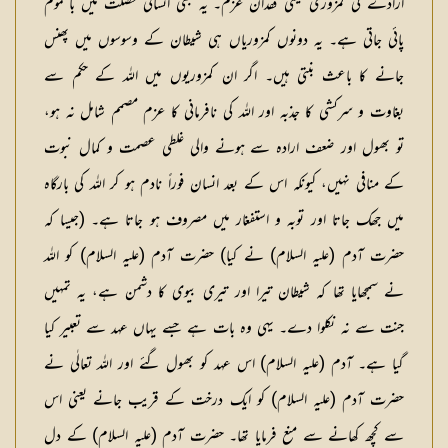
ارادے کی کمزوری یعنی فقدان عزم۔ یہ بھی انسانی خصلت میں بالعموم
پائی جاتی ہے۔ یہ دونوں کمزوریاں ہی شیطان کے وسوسوں میں پھنس
جانے کا باعث بنتی ہیں۔ اگر ان کمزوریوں میں اللہ کے حکم سے
بغاوت و سرکشی کا جذبہ اور اللہ کی نافرمانی کا عزم مصمم شامل نہ ہو،
تو بھول اور ضعف ارادہ سے ہونے والی غلطی عصمت و کمال نبوت
کے منافی نہیں، کیونکہ اس کے بعد انسان فوراً نادم ہو کر اللہ کی بارگاہ
میں جھک جاتا اور توبہ و استفغار میں مصروف ہو جاتا ہے۔ (جیسا کہ
حضرت آدم (عليہ السلام) نے کیا) حضرت آدم (عليہ السلام) کو اللہ
نے سمجھایا تھا کہ شیطان تیرا اور تیری بیوی کا دشمن ہے، یہ تمہیں
جنت سے نہ نکلوا دے۔ یہی وہ بات ہے جسے یہاں عہد سے تعبیر کیا
گیا ہے۔ آدم (عليہ السلام) اس عہد کو بھول گئے اور اللہ تعالٰی نے
حضرت آدم (عليہ السلام) کو ایک درخت کے قریب جانے یعنی اس
سے کچھ کھانے سے منع فرمایا تھا۔ حضرت آدم (عليہ السلام) کے دل