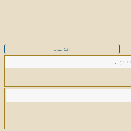
اگلا صفحہ
ا گڑھی