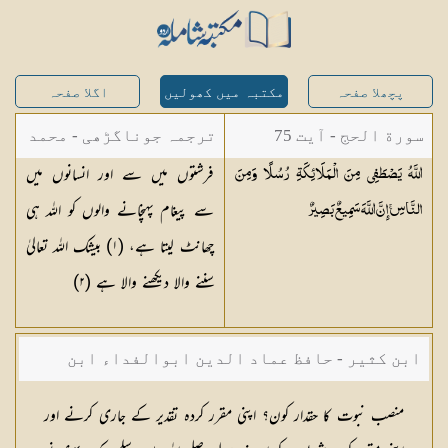
پچھلا صفحہ
مکتبہ میں کھولیں
اگلا صفحہ
سورة الحج - آیت 75
ترجمہ جوناگڑھی - محمد
فرشتوں میں سے اور انسانوں میں
اللَّهُ يَصْطَفِي مِنَ الْمَلَائِكَةِ رُسُلًا وَمِنَ
جونا گڑھی
سے پیغام پہنچانے والوں کو اللہ ہی
النَّاسِ ۚ إِنَّ اللَّهَ سَمِيعٌ
بَصِيرٌ
چھانٹ لیتا ہے، (١) بیشک اللہ تعالیٰ
سننے والا دیکھنے والا ہے (٢)
ابن کثیر - حافظ عماد الدین ابوالفداء ابن
کثیر صاحب
منصب نبوت کا حقدار کون؟ اپنی مقرر کردہ تقدیر کے جاری کرنے اور