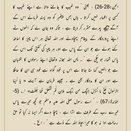
الجن:28-26) ، یعنی ’ وہ غیب کا جاننے والا ہے اپنے غیب کا
کسی پر اظہار نہیں کرتا ۔ ہاں جس پیغمبر کو وہ پسند فرمائے اس کے
آگے پیچھے پہرے مقرر کر دیتا ہے ، تاکہ وہ جان لے کہ انہوں نے
اپنے پروردگار کے پیغام پہنچادئے اور اللہ تعالیٰ ہر اس چیز کا احاطہٰ
کئے ہوئے ہے جو ان کے پاس ہے اور ہر چیز کی گنتی تک اس کے
پاس شمار ہو چکی ہے ‘ ۔ پس اللہ سبحانہ وتعالیٰ اپنے رسولوں کا نگہبان
ہے جو انہیں کہا سنا جاتا ہے اس پر خود گواہ ہے خود ہی ان کا حافظ
ہے اور ان کا مددگار بھی ہے ۔ جیسے فرمان ہے آیت « یَا أَیٰہَا
الرَّ‌سُولُ بَلِّغْ مَا أُنزِلَ إِلَیْکَ مِن رَّ‌بِّکَ وَإِن لَّمْ تَفْعَلْ فَمَا بَلَّغْتَ» ۱؎ (5-
المائدۃ:67) ، ’ اے رسول صلی اللہ علیہ وسلم جو کچھ تیرے پاس
تیرے رب کے طرف سے اترا ہے ، پہنچا دے اگر ایسا نہ کیا تو حق
رسالت ادا نہ ہو گا تیرا بچاؤ اللہ کے ذمے ہے ‘ ، الخ ۔