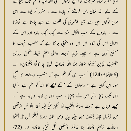
اپنی مقرر کردہ شریعت کو اپنے رسول صلی اللہ علیہ وسلم تک پہنچانے
کے لیے اللہ تعالیٰ جس فرشتے کو چاہتا ہے ، مقرر کر لیتا ہے اسی
طرح لوگوں میں سے بھی پیغمبری کی خلعت سے جسے چاہتا ہے نوازتا
ہے ۔ بندوں کے سب اقوال سنتا ہے ایک ایک بندہ اور اس کے
اعمال اس کی نگاہ میں ہیں وہ بخوبی جانتا ہے کہ منصب نبوت کا
مستحق کون ہے ؟ جیسے فرمایا آیت «اَللّٰہُ اَعْلَمُ حَیْثُ یَجْعَلُ رِسَالَتَہٗ
سَیُصِیْبُ الَّذِیْنَ اَجْرَمُوْا صَغَارٌ عِنْدَ اللّٰہِ وَعَذَابٌ شَدِیْدٌ بِمَا کَانُوْا یَمْکُرُوْنَ» ۱؎
(6-الأنعام:124) ’ رب ہی کو علم ہے کہ منصب رسالت کا صحیح
طور اہل کون ہے ؟ رسولوں کے آگے پیچھے کا اللہ کو علم ہے ، کیا
اس تک پہنچا ، کیا اس نے پہنچایا ، سب اس پر ظاہر و باہر ہے ‘ ۔
جیسے فرمان ہے آیت «عَالِمُ الْغَیْبِ فَلَا یُظْہِرُ عَلَیٰ غَیْبِہِ أَحَدًا إِلَّا مَنِ ارْتَضَیٰ
مِن رَّسُولٍ فَإِنَّہُ یَسْلُکُ مِن بَیْنِ یَدَیْہِ وَمِنْ خَلْفِہِ رَصَدًا لِّیَعْلَمَ أَن قَدْ أَبْلَغُوا
رِسَالَاتِ رَبِّہِمْ وَأَحَاطَ بِمَا لَدَیْہِمْ وَأَحْصَیٰ کُلَّ شَیْءٍ عَدَدًا» ۱؎ (72-