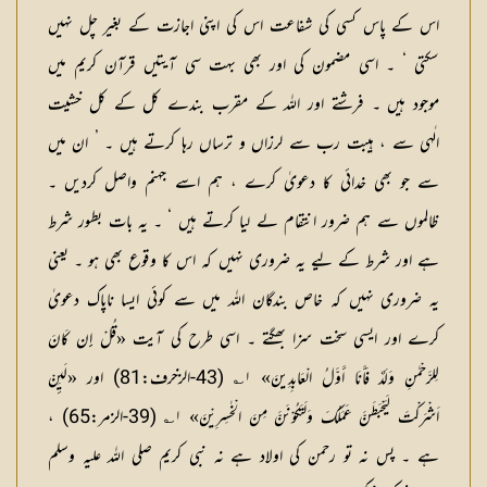
اس کے پاس کسی کی شفاعت اس کی اپنی اجازت کے بغیر چل نہیں
سکتی ‘ ۔ اسی مضمون کی اور بھی بہت سی آیتیں قرآن کریم میں
موجود ہیں ۔ فرشتے اور اللہ کے مقرب بندے کل کے کل خشیت
الٰہی سے ، ہیبت رب سے لرزاں و ترساں رہا کرتے ہیں ۔ ’ ان میں
سے جو بھی خدائی کا دعویٰ کرے ، ہم اسے جہنم واصل کردیں ۔
ظالموں سے ہم ضرور انتقام لے لیا کرتے ہیں ‘ ۔ یہ بات بطور شرط
ہے اور شرط کے لیے یہ ضروری نہیں کہ اس کا وقوع بھی ہو ۔ یعنی
یہ ضروری نہیں کہ خاص بندگان اللہ میں سے کوئی ایسا ناپاک دعویٰ
کرے اور ایسی سخت سزا بھگتے ۔ اسی طرح کی آیت «قُلْ إِن کَانَ
لِلرَّحْمٰنِ وَلَدٌ فَأَنَا أَوَّلُ الْعَابِدِینَ» ۱؎ (43-الزخرف:81) اور «لَیِٕنْ
اَشْرَکْتَ لَیَحْبَطَنَّ عَمَلُکَ وَلَتَکُوْنَنَّ مِنَ الْخٰسِرِیْنَ» ۱؎ (39-الزمر:65) ،
ہے ۔ پس نہ تو رحمن کی اولاد ہے نہ نبی کریم صلی اللہ علیہ وسلم