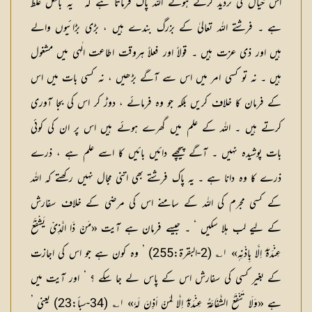
اس خیال کی تردید کرتے ہوئے اللہ پاک فرماتا ہے کہ ’ یہ بالکل غلط
ہے ۔ فرشتے اللہ تعالیٰ کے بزرگ بندے ہیں ، بڑی بڑائیوں والے
ہیں اور ذی عزت ہیں ۔ قولاً اور فعلاً ہروقت اطاعت الٰہی میں مشغول
ہیں ۔ نہ تو کسی امر میں اس سے آگے بڑھیں ، نہ کسی بات میں اس
کے فرمان کا خلاف کریں بلکہ جو وہ فرمائے ، دوڑ کر اس کی بجا آوری
کرتے ہیں ۔ اللہ کے علم میں گھرے ہوئے ہیں اس پر ان کی کوئی
بات پوشیدہ نہیں ۔ آگے پیچھے دائیں بائیں کا اسے علم ہے ، ذرے
ذرے کا وہ دانا ہے ۔ یہ پاک فرشتے بھی اتنی مجال نہیں رکھتے کہ اللہ
کے کسی مجرم کی اللہ کے سامنے اس کی مرضی کے خلاف سفارش
کے لیے لب ہلا سکیں ‘ ۔ جیسے فرمان ہے آیت «مَنْ ذَا الَّذِیْ یَشْفَعُ
عِنْدَہٗٓ اِلَّا بِاِذْنِہٖ» ۱؎ (2-البقرۃ:255) ’ وہ کون ہے جو اس کی اجازت
کے بغیر کسی کی سفارش اس کے پاس لے جا سکے ؟ ‘ اور آیت میں
ہے «وَلَا تَنْفَعُ الشَّفَاعَۃُ عِنْدَہٗٓ اِلَّا لِمَنْ اَذِنَ لَہٗ» ۱؎ (34-سبأ:23) یعنی ’