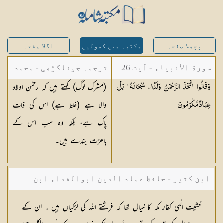
پچھلا صفحہ
مکتبہ میں کھولیں
اگلا صفحہ
سورة الأنبياء - آیت 26
ترجمہ جوناگڑھی - محمد
(مشرک لوگ) کہتے ہیں کہ رحمٰن اولاد
وَقَالُوا اتَّخَذَ الرَّحْمَٰنُ وَلَدًا ۗ سُبْحَانَهُ ۚ بَلْ
جونا گڑھی
والا ہے (غلط ہے) اس کی ذات
عِبَادٌ
مُّكْرَمُونَ
پاک ہے، بلکہ وہ سب اس کے
باعزت بندے ہیں۔
ابن کثیر - حافظ عماد الدین ابوالفداء ابن
کثیر صاحب
خشیت الٰہی کفار مکہ کا خیال تھا کہ فرشتے اللہ کی لڑکیاں ہیں ۔ ان کے