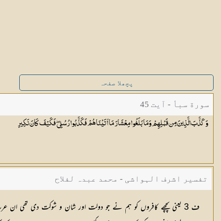
پچھلا صفحہ
سورة سبأ - آیت 45
وَكَذَّبَ الَّذِينَ مِن قَبْلِهِمْ وَمَا بَلَغُوا مِعْشَارَ مَا آتَيْنَاهُمْ فَكَذَّبُوا رُسُلِي ۖ فَكَيْفَ كَانَ
نَكِيرِ
تفسیر اشرف الہواشی - محمد عبدہ لفلاح
ف 3 یعنی پچھے کافروں کو ہم نے جو دولت اور شان و شوکت دی تھی ان عرب کے کافروں کے پاس تو اس کا دسواں حصہ بھی نہیں ہے۔