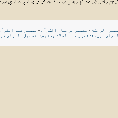
سیر الرحمٰن
-
تفسیر ترجمان القرآن
-
تفسیر فہم القرآن
قرآن کریم (تفسیر عبدالسلام بھٹوی)
-
تسہیل البیان فی 