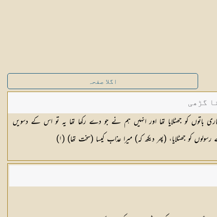
اگلا صفحہ
ا گڑھی
 باتوں کو جھٹلایا تھا اور انہیں ہم نے جو دے رکھا تھا یہ تو اس کے دسویں
لوں کو جھٹلایا، (پھر دیکھ کہ) میرا عذاب کیسا (سخت تھا) (١)