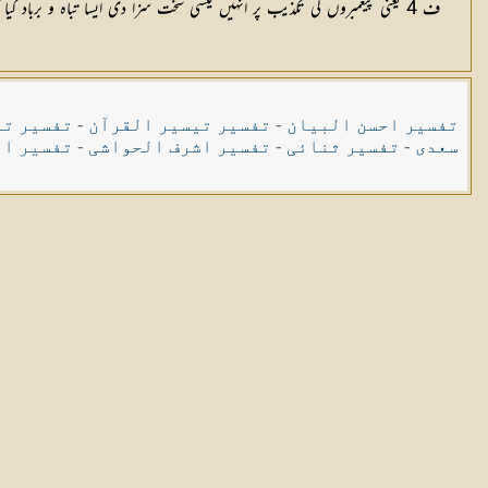
ف 4 یعنی پیغمبروں کی تکذیب پر انہیں کیسی سخت سزا دی ایسا تباہ و برباد کیا کہ نام و نشان تک مٹ گیا تو پھر یہ عرب کے کافر کس بل بوتے پر اکڑتے ہیں اور کس زعم میں بغاوت کی روش اختیار کئے ہوئے ہیں؟
تفسیر احسن البیان
-
تفسیر تیسیر القرآن
-
تفسیر تی
سعدی
-
تفسیر ثنائی
-
تفسیر اشرف الحواشی
-
تفسیر ال