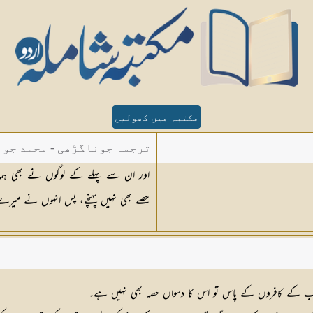
مکتبہ میں کھولیں
ترجمہ جوناگڑھی - محمد جون
اور ان سے پہلے کے لوگوں نے بھی ہماری
حصے بھی نہیں پہنچے، پس انہوں نے میرے رسو