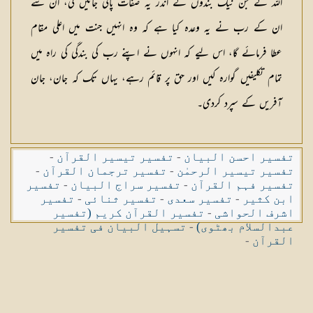
اللہ کے جن نیک بندوں کے اندر یہ صفات پائی جائیں گی، ان سے
ان کے رب نے یہ وعدہ کیا ہے کہ وہ انہیں جنت میں اعلی مقام
عطا فرمائے گا، اس لیے کہ انہوں نے اپنے رب کی بندگی کی راہ میں
تمام تکلیفیں گوارہ کیں اور حق پر قائم رہے، یہاں تک کہ جان، جان
آفریں کے سپرد کردی۔
تفسیر احسن البیان
-
تفسیر تیسیر القرآن
-
تفسیر تیسیر الرحمٰن
-
تفسیر ترجمان القرآن
-
تفسیر فہم القرآن
-
تفسیر سراج البیان
-
تفسیر
ابن کثیر
-
تفسیر سعدی
-
تفسیر ثنائی
-
تفسیر
اشرف الحواشی
-
تفسیر القرآن کریم (تفسیر
عبدالسلام بھٹوی)
-
تسہیل البیان فی تفسیر
القرآن
-