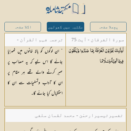
پچھلا صفحہ
مکتبہ میں کھولیں
اگلا صفحہ
سورة الفرقان - آیت 75
ترجمہ فہم القرآن -
” ان لوگوں کو بالا خانوں میں ٹھہرایا
أُولَٰئِكَ يُجْزَوْنَ الْغُرْفَةَ بِمَا صَبَرُوا وَيُلَقَّوْنَ
میاں محمد جمیل
جائے گا اس لیے کہ یہ مصائب پر
فِيهَا تَحِيَّةً
وَسَلَامًا
صبر کرنے والے تھے ہر مقام پر
ان کا آداب وتسلیمات سے ان کا
استقبال کیا جائے گا۔
تفسیرتیسیرارحمٰن - محمد لقمان سلفی