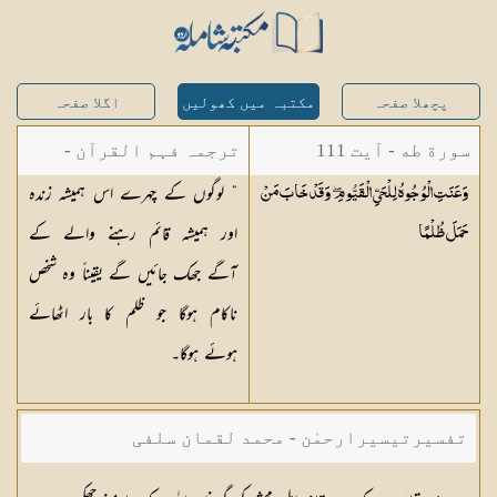
پچھلا صفحہ
مکتبہ میں کھولیں
اگلا صفحہ
سورة طه - آیت 111
ترجمہ فہم القرآن -
” لوگوں کے چہرے اس ہمیشہ زندہ
وَعَنَتِ الْوُجُوهُ لِلْحَيِّ الْقَيُّومِ ۖ وَقَدْ خَابَ مَنْ
میاں محمد جمیل
اور ہمیشہ قائم رہنے والے کے
حَمَلَ
ظُلْمًا
آگے جھک جائیں گے یقیناً وہ شخص
ناکام ہوگا جو ظلم کا بار اٹھائے
ہوئے ہوگا۔
تفسیرتیسیرارحمٰن - محمد لقمان سلفی