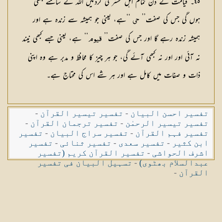
٤٥
۔ قیامت کے دن تمام اہل محشر کی گردنیں اللہ کے سامنے جھکی
ہوں گی جس کی صفت’’
‘‘ہے، یعنی جو ہمیشہ سے زندہ ہے اور
حی
ہمیشہ زندہ رہے گا اور جس کی صفت’’
‘‘ ہے، یعنی جسے کبھی نیند
قیوم
نہ آئی اور اور نہ کبھی آئے گی، جو ہر چیز کا محافظ و مدبر ہے وہ اپنی
ذات و صفات میں کامل ہے اور ہر شے اس کی محتاج ہے۔
تفسیر احسن البیان
-
تفسیر تیسیر القرآن
-
تفسیر تیسیر الرحمٰن
-
تفسیر ترجمان القرآن
-
تفسیر فہم القرآن
-
تفسیر سراج البیان
-
تفسیر
ابن کثیر
-
تفسیر سعدی
-
تفسیر ثنائی
-
تفسیر
اشرف الحواشی
-
تفسیر القرآن کریم (تفسیر
عبدالسلام بھٹوی)
-
تسہیل البیان فی تفسیر
القرآن
-