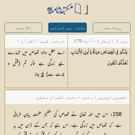
پچھلا صفحہ
مکتبہ میں کھولیں
اگلا صفحہ
سورة البقرة - آیت 179
ترجمہ فہم القرآن -
اے عقل والو! قصاص میں تمہارے
وَلَكُمْ فِي الْقِصَاصِ حَيَاةٌ يَا أُولِي الْأَلْبَابِ
میاں محمد جمیل
لیے زندگی ہے تاکہ تم (قتل و
لَعَلَّكُمْ
تَتَّقُونَ
غارت سے) بچ جاؤ
تفسیرتیسیرارحمٰن - محمد لقمان سلفی
258: اس میں اللہ تعالیٰ نے قصاص کی عظیم حکمت بیان فرمائی
ہے، کہ قصاص میں زندگی ہے، اس لیے کہ جس کے ذہن میں یہ