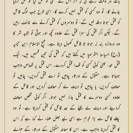
بات ہر وقت رہے گی کہ اگر اس نے کسی کو قتل کیا تو قتل کردیا
جائے گا، تو وہ کسی کو قتل نہیں کرے گا، اسی طرح جب لوگ قاتل
کو قتل ہوتا دیکھ لیں گے، تو دوسروں کو قتل کرنے سے خائف رہیں
گے، لیکن اگر قتل کی سزا قتل کے علاوہ کچھ اور ہوتی تو شاید شر کا
وہ دروازہ بند نہ ہوتا جو قاتل کھول دیتا ہے۔ شیخ الاسلام ابن تیمیہ
(رح) السیاسۃ الشرعیۃ میں کہتے ہیں کہ قتل کی تین قسمیں ہیں۔ ایک
قتل عمد، یعنی کوئی کسی کو قصدا قتل کردے۔ اس قتل پر قصاص واجب
ہوجاتا ہے۔ مقتول کے ورثاء چاہیں تو اسے قتل کردیں، چاہیں تو
معاف کردیں، یا چاہیں تو دیت لے کر معاف کردیں اور قاتل کے
علاوہ کسی دوسرے کا قتل جائز نہیں ہوتا۔ اگر کوئی شخص معاف
کردینے اور دیت لے لینے کے بعد قاتل کو قتل کردیتا ہے، تو وہ
پہلے قاتل سے بڑا مجرم ہے اسی لیے بعض علماء نے کہا ہے کہ اس
کا قتل کردینا واجب ہے، اس کا معاملہ مقتول کے ورثاء کے حوالے