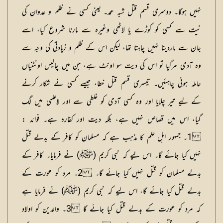
نہیں ہوگا۔ دوسری قسم قتل شبہ عمد۔ یعنی کسی نے ظلم و عدوان کی
نیت سے کسی کو کوڑے یا لاٹھی وغیرہ سے مارنا شروع کیا، اسے
جان سے ماردینا نہیں چاہتا تھا، لیکن اس کے ظلم و زیادتی کی وجہ سے
وہ آدمی مرگیا تو اس کی دیت سو اونٹ ہے، جن میں چالیس اونٹنیاں
حاملہ ہونی چاہئیں۔ تیسری قسم قتل خطا، جیسے کسی نے شکار کرنے
کے لیے تیر چلایا اور وہ کسی آدمی کو غلطی سے اور لاعلمی میں لگ
گیا، اس میں قصاص نہیں ہے، بلکہ دیت اور کفارہ ہے۔ فوائد :
1۔ جمہور اہل علم کا مذہب ہے کہ مسلمان کو کافر کے بدلے قتل
نہیں کیا جائے گا۔ اس لیے کہ نبی کریم (ﷺ) نے فرمایا۔ کافر کے
بدلے مسلمان کو قتل نہیں کیا جائے گا۔ 2۔ مرد کو عورت کے
بدلے قتل کیا جائے گا، اس لیے کہ نبی کریم (ﷺ) نے فرمایا ہے
کہ مرد کو عورت کے بدلے قتل کیا جائے گا 3۔ والدین کو اولاد