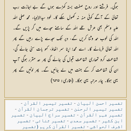
ہوگی۔ فرشتے اور روح صفت بستہ کھڑے ہوں گے بے اجازت رب
تعالیٰ کے آگے کوئی منہ نہ کھول سکے گا۔ خود سیدالانبیاء محمد صلی اللہ
علیہ وسلم بھی عرش تلے اللہ کے سامنے سجدے میں گر پڑیں گے۔
اللہ کی خوب حمد وثنا کریں گے، دیر تک سجدے پڑے رہیں گے پھر
اللہ تعالیٰ فرمائے گا۔ اے محمد! اپنا سر اٹھاؤ، کہو بات سنی جائے گی،
شفاعت کرو تمھاری شفاعت قبول کی جائے گی پھر حد مقرر ہوگی آپ
ان کی شفاعت کر کے جنت میں لے جائیں گے۔ پھر لوٹیں گے پھر
یہی ہوگا۔ چار مرتبہ یہی ہوگا۔ (بخاری: ۶۵۶۵)
تفسیر احسن البیان
-
تفسیر تیسیر القرآن
-
تفسیر تیسیر الرحمٰن
-
تفسیر ترجمان القرآن
-
تفسیر فہم القرآن
-
تفسیر سراج البیان
-
تفسیر
ابن کثیر
-
تفسیر سعدی
-
تفسیر ثنائی
-
تفسیر
اشرف الحواشی
-
تفسیر القرآن کریم (تفسیر