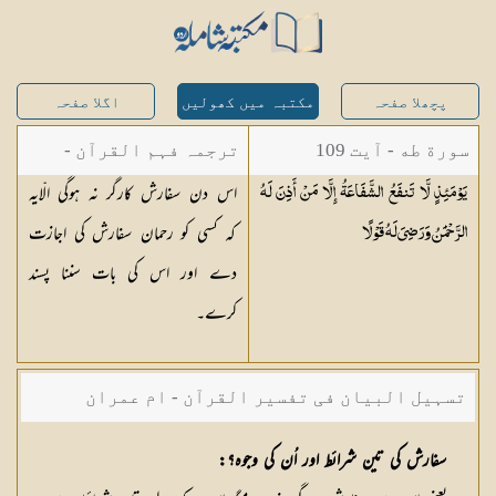
پچھلا صفحہ
مکتبہ میں کھولیں
اگلا صفحہ
سورة طه - آیت 109
ترجمہ فہم القرآن -
اس دن سفارش کارگر نہ ہوگی الّایہ
يَوْمَئِذٍ لَّا تَنفَعُ الشَّفَاعَةُ إِلَّا مَنْ أَذِنَ لَهُ
میاں محمد جمیل
کہ کسی کو رحمان سفارش کی اجازت
الرَّحْمَٰنُ وَرَضِيَ لَهُ
قَوْلًا
دے اور اس کی بات سننا پسند
کرے۔
تسہیل البیان فی تفسیر القرآن - ام عمران
شکیلہ بنت میاں فضل حسین
سفارش کی تین شرائط اور اُن کی وجوہ؟: