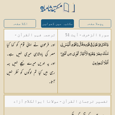
پچھلا صفحہ
مکتبہ میں کھولیں
اگلا صفحہ
سورة الزخرف - آیت 51
ترجمہ فہم القرآن -
اور فرعون نے اپنی قوم کو کہا کیا
وَنَادَىٰ فِرْعَوْنُ فِي قَوْمِهِ قَالَ يَا قَوْمِ أَلَيْسَ لِي
میاں محمد جمیل
مصر کی بادشاہی میری نہیں ہے۔
مُلْكُ مِصْرَ وَهَٰذِهِ الْأَنْهَارُ تَجْرِي مِن تَحْتِي ۖ
اور یہ نہریں میرے نیچے نہیں بہہ
أَفَلَا
تُبْصِرُونَ
رہی ہیں کیا تم لوگوں کو نظر نہیں
آتا۔
تفسیر ترجمان القرآن - مولانا ابوالکلام آزاد