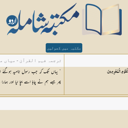
مکتبہ میں کھولیں
ترجمہ فہم القرآن - میاں م
” یہاں تک کہ جب رسول ناامید ہوگئے او
الْقَوْمِ
الْمُجْرِمِينَ
پھر جسے ہم نے چاہا اسے بچا لیا اور ہمارا