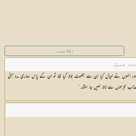
اگلا صفحہ
حمد جمیل
ر انہوں نے خیال کیا ان سے جھوٹ بولا گیا تھا تو ان کے پاس ہماری مدد آئی
 عذاب مجرموں سے ٹالا نہیں جا سکتا۔“