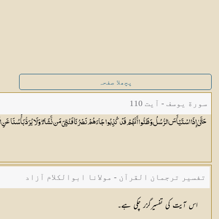
پچھلا صفحہ
سورة یوسف - آیت 110
حَتَّىٰ إِذَا اسْتَيْأَسَ الرُّسُلُ وَظَنُّوا أَنَّهُمْ قَدْ كُذِبُوا جَاءَهُمْ نَصْرُنَا فَنُجِّيَ مَن نَّشَاءُ ۖ وَلَا يُرَدُّ بَأْسُنَا عَنِ 
تفسیر ترجمان القرآن - مولانا ابوالکلام آزاد
اس آیت کی تفسیرگزر چکی ہے۔