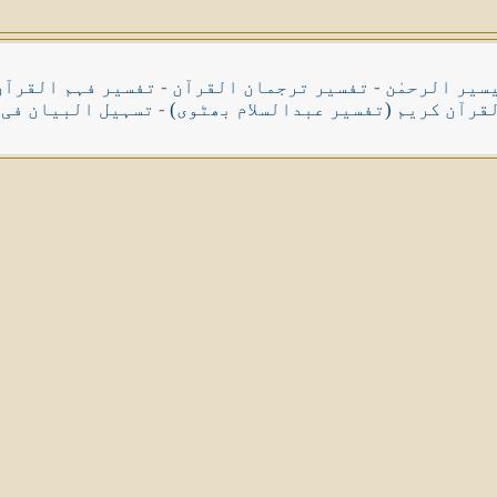
سیر الرحمٰن
-
تفسیر ترجمان القرآن
-
تفسیر فہم القرآن
قرآن کریم (تفسیر عبدالسلام بھٹوی)
-
تسہیل البیان فی 