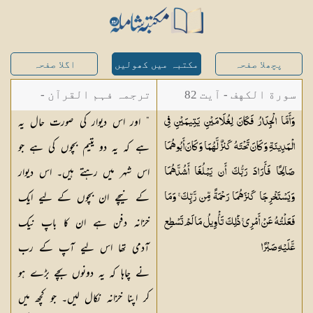
پچھلا صفحہ
مکتبہ میں کھولیں
اگلا صفحہ
سورة الكهف - آیت 82
ترجمہ فہم القرآن -
” اور اس دیوار کی صورت حال یہ
وَأَمَّا الْجِدَارُ فَكَانَ لِغُلَامَيْنِ يَتِيمَيْنِ فِي
میاں محمد جمیل
ہے کہ یہ دو یتیم بچوں کی ہے جو
الْمَدِينَةِ وَكَانَ تَحْتَهُ كَنزٌ لَّهُمَا وَكَانَ أَبُوهُمَا
اس شہر میں رہتے ہیں۔ اس دیوار
صَالِحًا فَأَرَادَ رَبُّكَ أَن يَبْلُغَا أَشُدَّهُمَا
کے نیچے ان بچوں کے لیے ایک
وَيَسْتَخْرِجَا كَنزَهُمَا رَحْمَةً مِّن رَّبِّكَ ۚ وَمَا
خزانہ دفن ہے ان کا باپ نیک
فَعَلْتُهُ عَنْ أَمْرِي ۚ ذَٰلِكَ تَأْوِيلُ مَا لَمْ تَسْطِع
آدمی تھا اس لیے آپ کے رب
عَّلَيْهِ
صَبْرًا
نے چاہا کہ یہ دونوں بچے بڑے ہو
کر اپنا خزانہ نکال لیں۔ جو کچھ میں