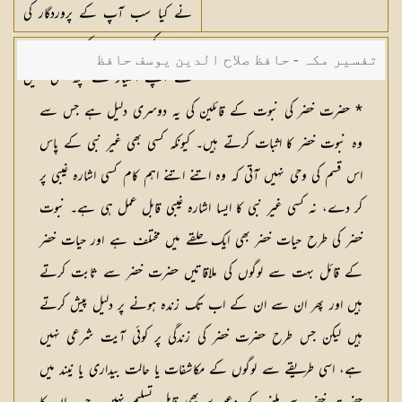
نے کیا سب آپ کے پروردگار کی
رحمت کی وجہ سے کیا ہے۔ میں
تفسیر مکہ - حافظ صلاح الدین یوسف حافظ
نے اپنے اختیار سے کچھ بھی نہیں
کیا۔ یہ ہے ان باتوں کی حقیقت جن
* حضرت خضر کی نبوت کے قائلین کی یہ دوسری دلیل ہے جس سے
پر آپ صبر نہیں کرسکے۔“
وہ نبوت خضر کا اثبات کرتے ہیں۔ کیونکہ کسی بھی غیر نبی کے پاس
اس قسم کی وحی نہیں آتی کہ وہ اتنے اتنے اہم کام کسی اشارہ غیبی پر
کر دے، نہ کسی غیر نبی کا ایسا اشارہ غیبی قابل عمل ہی ہے۔ نبوت
خضر کی طرح حیات خضر بھی ایک حلقے میں مختلف ہے اور حیات خضر
کے قائل بہت سے لوگوں کی ملاقاتیں حضرت خضر سے ثابت کرتے
ہیں اور پھر ان سے ان کے اب تک زندہ ہونے پر دلیل پیش کرتے
ہیں لیکن جس طرح حضرت خضر کی زندگی پر کوئی آیت شرعی نہیں
ہے، اسی طریقے سے لوگوں کے مکاشفات یا حالت بیداری یا نیند میں