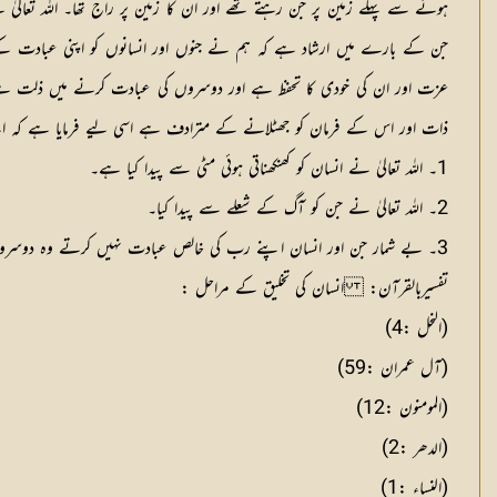
ہونے سے پہلے زمین پر جن رہتے تھے اور ان کا زمین پر راج تھا۔ اللہ تعالیٰ ن
عزت اور ان کی خودی کا تحفظ ہے اور دوسروں کی عبادت کرنے میں ذلت ہے اور
ذات اور اس کے فرمان کو جھٹلانے کے مترادف ہے اسی لیے فرمایا ہے کہ 
1۔ اللہ تعالیٰ نے انسان کو کھنکھناتی ہوئی مٹی سے پیدا کیا ہے۔
2۔ اللہ تعالیٰ نے جن کو آگ کے شعلے سے پیدا کیا۔
3۔ بے شمار جن اور انسان اپنے رب کی خالص عبادت نہیں کرتے وہ دوسروں کی عبادت کر کے اپنے رب کی ذات اور احکام کی تکذیب کرتے ہیں۔
تفسیربالقرآن: انسان کی تخلیق کے مراحل :
(النحل :4)
(آل عمران :59)
(المومنون :12)
(الدھر :2)
(النساء :1)