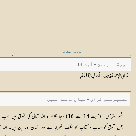
پچھلا صفحہ
سورة الرحمن - آیت 14
خَلَقَ الْإِنسَانَ مِن صَلْصَالٍ
كَالْفَخَّارِ
تفسیرفہم قرآن - میاں محمد جمیل
فہم القرآن:
(آیت 14 سے 16)
ربط کلام :
اللہ تعالیٰ کی مخلوق میں س
جس مخلوق کو حساب و کتاب کا مکلف ٹھہرایا ہے وہ انسان اور جن ہیں۔ اللہ تعا