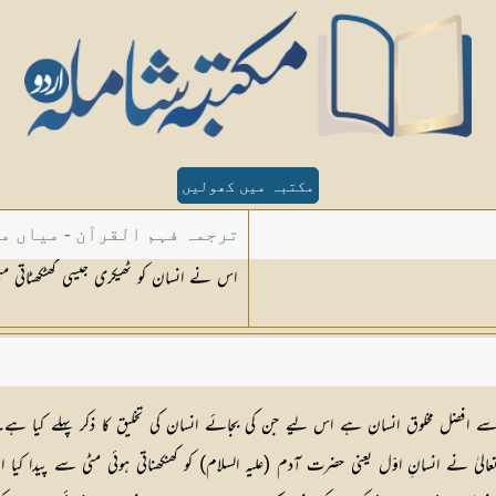
مکتبہ میں کھولیں
ترجمہ فہم القرآن - میاں م
اس نے انسان کو ٹھیکری جیسی کھٹکھٹاتی مٹ
ب سے افضل مخلوق انسان ہے اس لیے جن کی بجائے انسان کی تخلیق کا ذکر پہلے کیا ہے
لیٰ نے انسانِ اوّل یعنی حضرت آدم (علیہ السلام) کو کھنکھناتی ہوئی مٹی سے پیدا کیا