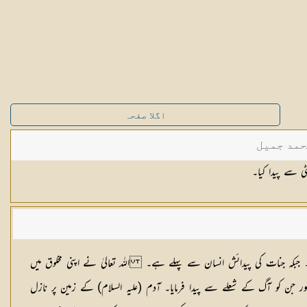
اگلا صفحہ
حمد جمیل
ی سے پیدا کیا۔
۔ جبکہ جنات کی پیدائش انسان سے پہلے ہے۔ اللہ تعالیٰ نے اپنی مخلوق میں
 اور جن کو آگ کے شعلے سے پیدا فرمایا۔ آدم (علیہ السلام) کے زمین پر نازل