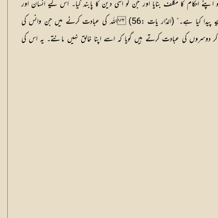
پنے احکام کا مکلف بنایا اور جن کو اسی دین کا پابند کیا۔ اس لیے انسان اور
جن کے بارے میں ارشاد ہے کہ ہم نے جنوں اور انسانوں کو اپنی عبادت کے لیے پیدا فرمایا ہے۔ ” میں نے جنات اور انسانوں کو صرف اپنی عبادت کے لیے پیدا کیا ہے۔“ (الذار یات :56) اللہ کی عبادت کرنے میں جن وانس کی
 دوسروں کی عبادت کرتے ہیں گویا کہ اسے اپنا خالق نہیں مانتے۔ یہ اس کی