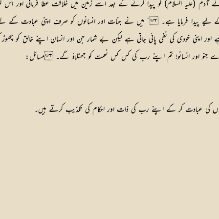
ے آدم (علیہ السلام) کو پیدا کرنے کے بعد اسے زمین میں خلافت عطا فرمائی اور اس کو ا
 اپنی خودی کی نفی پائی جاتی ہے لیکن بے شمار جن اور انسان اپنے خالق کو چھوڑ کر
اے جنو اور انسانو! تم اپنے رب کی کس کس نعمت کو جھٹلاؤ گے۔
مسائل: