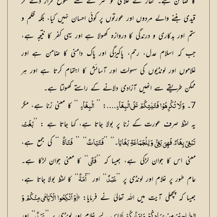
کا ضامن ہے۔ کفار نے غلامی کو سر ے سے ممنوع قرار دے کر
قیدی بننے والے مردوں اور عورتوں پر کوئی احسان نہیں کیا، بلکہ ظلم و
ستم اور بدکاری و درندگی کا دروازہ کھولا ہے اور یہی کفر کا نتیجہ ہے،
جب کہ اسلام عدل، رحم، پاکیزگی اور پاک دامنی کا ضامن ہے اور
غلاموں اور لونڈیوں کی سہولت اور آسائش کا اہتمام کرتا ہے اور ہر
ممکن طریقے سے انھیں آزادی دلانے کے راستے کھولتا ہے۔
7۔
....: ’’
‘‘ کا معنی زنا ہے، مگر
وَ لَا تُكْرِهُوْا فَتَيٰتِكُمْ عَلَى الْبِغَآءِ
الْبِغَآءِ
یہ لفظ صرف عورت کے زنا پر بولا جاتا ہے، کہا جاتا ہے : ’’
بَغَتْ،
۔‘‘ ’’
‘‘ ’’
‘‘ کی جمع ہے،
تَبْغِيْ بِغَاءً، فَهِيَ بَغِيٌّ وَ لِلْجَمَاعَةِ بَغَايَا
فَتَيَاتٌ
فَتَاةٌ
معنی اس کا جوان لڑکی ہے، جیسا کہ ’’
‘‘ کا معنی جوان لڑکا ہے۔
فَتًي
عام طور پر غلام اور لونڈی پر ’’
‘‘ اور ’’
‘‘ کا لفظ بولا جاتا ہے،
عَبْدٌ
أَمَةٌ
جیسا کہ پچھلی آیت میں اللہ تعالیٰ نے فرمایا:
﴿وَ اَنْكِحُوا الْاَيَامٰى مِنْكُمْ وَ
اس لیے غلام اور لونڈی پر ’’
‘‘ اور