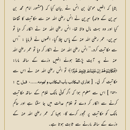
بتایا کہ انھیں موسیٰ بن انس نے بیان کیا کہ (مشہور امام محمد بن
سیرین کے والد) سیرین نے انس رضی اللہ عنہ سے مکاتبت کا تقاضا
کیا اور وہ بہت مال والا تھا، انس رضی اللہ عنہ نے انکار کر دیا تو
سیرین، عمر رضی اللہ عنہ کے پاس چلا گیا، انھوں نے فرمایا : ’’اس
سے مکاتبت کرو۔‘‘ انس رضی اللہ عنہ نے انکار کر دیا تو عمر رضی اللہ
عنہ نے یہ آیت پڑھتے ہوئے انھیں درّے کے ساتھ مارا:
تو انس رضی اللہ عنہ نے اس سے
﴿فَكَاتِبُوْهُمْ اِنْ عَلِمْتُمْ فِيْهِمْ خَيْرًا ﴾
مکاتبت کر لی۔ [
.....،
:
بخاري، المکاتب، باب المکاتب و نجومہ
قبل ح
۲۵۶۰ ] اس سے معلوم ہوا کہ اگر کوئی مالک غلام کے ساتھ مکاتبت
کرنے سے انکار کر دے تو غلام عدالت میں جا سکتا ہے اور حاکم
مالک کو مکاتبت پر مجبور کرے گا، جیسا کہ عمر رضی اللہ عنہ کے
درّے کے ساتھ مارنے سے ثابت ہوتا ہے۔