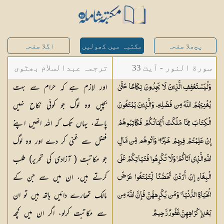
پچھلا صفحہ
مکتبہ میں کھولیں
اگلا صفحہ
سورة النور - آیت 33
ترجمہ عبدالسلام بھٹوی
اور لازم ہے کہ حرام سے بہت
وَلْيَسْتَعْفِفِ الَّذِينَ لَا يَجِدُونَ نِكَاحًا حَتَّىٰ
- عبدالسلام بن محمد
بچیں وہ لوگ جو کوئی نکاح نہیں
يُغْنِيَهُمُ اللَّهُ مِن فَضْلِهِ ۗ وَالَّذِينَ يَبْتَغُونَ
پاتے، یہاں تک کہ اللہ انھیں اپنے
الْكِتَابَ مِمَّا مَلَكَتْ أَيْمَانُكُمْ فَكَاتِبُوهُمْ
فضل سے غنی کر دے اور وہ لوگ
إِنْ عَلِمْتُمْ فِيهِمْ خَيْرًا ۖ وَآتُوهُم مِّن مَّالِ
جو مکاتبت ( آزادی کی تحریر) طلب
اللَّهِ الَّذِي آتَاكُمْ ۚ وَلَا تُكْرِهُوا فَتَيَاتِكُمْ عَلَى
کرتے ہیں، ان میں سے جن کے
الْبِغَاءِ إِنْ أَرَدْنَ تَحَصُّنًا لِّتَبْتَغُوا عَرَضَ
مالک تمھارے دائیں ہاتھ ہیں تو ان
الْحَيَاةِ الدُّنْيَا ۚ وَمَن يُكْرِههُّنَّ فَإِنَّ اللَّهَ مِن
سے مکاتبت کرلو، اگر ان میں کچھ
بَعْدِ إِكْرَاهِهِنَّ غَفُورٌ
رَّحِيمٌ