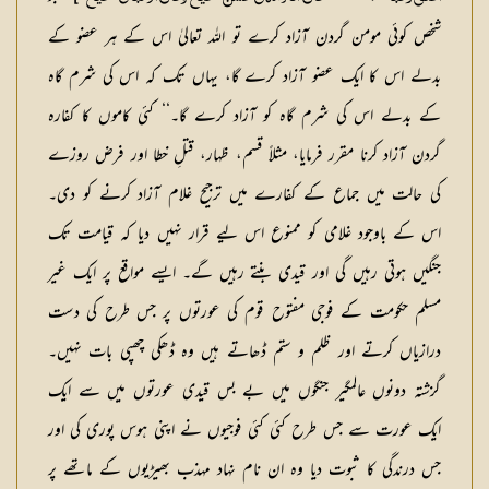
شخص کوئی مومن گردن آزاد کرے تو اللہ تعالیٰ اس کے ہر عضو کے
بدلے اس کا ایک عضو آزاد کرے گا، یہاں تک کہ اس کی شرم گاہ
کے بدلے اس کی شرم گاہ کو آزاد کرے گا۔‘‘ کئی کاموں کا کفارہ
گردن آزاد کرنا مقرر فرمایا، مثلاً قسم، ظہار، قتلِ خطا اور فرض روزے
کی حالت میں جماع کے کفارے میں ترجیح غلام آزاد کرنے کو دی۔
اس کے باوجود غلامی کو ممنوع اس لیے قرار نہیں دیا کہ قیامت تک
جنگیں ہوتی رہیں گی اور قیدی بنتے رہیں گے۔ ایسے مواقع پر ایک غیر
مسلم حکومت کے فوجی مفتوح قوم کی عورتوں پر جس طرح کی دست
درازیاں کرتے اور ظلم و ستم ڈھاتے ہیں وہ ڈھکی چھپی بات نہیں۔
گزشتہ دونوں عالمگیر جنگوں میں بے بس قیدی عورتوں میں سے ایک
ایک عورت سے جس طرح کئی کئی فوجیوں نے اپنی ہوس پوری کی اور
جس درندگی کا ثبوت دیا وہ ان نام نہاد مہذب بھیڑیوں کے ماتھے پر