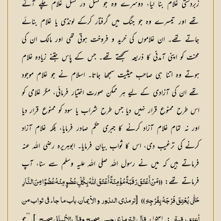
زبردستی غلام بنا لیا، دوسرے وہ جو نسل در نسل غلام چلے آتے
تھے اور تیسرے وہ جو جنگ میں گرفتار کرکے لونڈی یا غلام بنائے
جاتے تھے۔ ان غلاموں کی خرید و فروخت ہوتی تھی اور مالک ان کی
محنت کو اپنی آمدنی کا ذریعہ سمجھتے تھے۔ جس کے پاس جتنے زیادہ غلام
ہوتے وہ اتنا ہی صاحب حیثیت سمجھا جاتا۔ اسلام نے جو غلام موجود
تھے ان کی آزادی کے لیے ہر ممکن صورت اختیار فرمائی، مگر غلامی کو
اس طرح ممنوع قرار نہیں دیا جس طرح شراب یا سود کو ممنوع قرار دیا
اور نہ تمام غلام آزاد کرنے کا جبری حکم صادر فرمایا، بلکہ غلام آزاد
کرنے کی ترغیب دی، اس کا ثواب بیان فرمایا۔ ابوہریرہ رضی اللہ عنہ
فرماتے ہیں کہ میں نے رسول اللہ صلی اللہ علیہ وسلم سے سنا، آپ
فرماتے تھے:
((مَنْ أَعْتَقَ رَقَبَةً مُؤْمِنَةً أَعْتَقَ اللّٰهُ بِكُلِّ عُضْوٍ مِنْهُ عُضْوًا مِنَ النَّارِ
[
حَتّٰی يُعْتِقَ فَرْجَهُ بِفَرْجِهِ ))
ترمذي، النذور و الأیمان، باب ما جاء في ثواب من
: ۱۵۴۱،
] ’’جو
أعتق رقبۃ
قال الترمذي حسن صحیح وقال الألباني صحیح