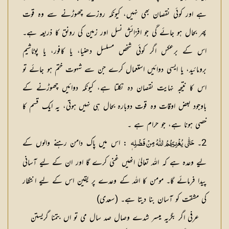
ہے اور کوئی نقصان بھی نہیں، کیونکہ روزے چھوڑنے سے وہ قوت
پھر بحال ہو جائے گی جو افزائش نسل اور زمین کی رونق کا ذریعہ ہے۔
اس کے برعکس اگر کوئی شخص مسلسل دھنیا، یا کافور، یا پوٹاشیم
برومائید، یا ایسی دوائیں استعمال کرے جن سے شہوت ختم ہو جائے تو
اس کا نتیجہ نہایت نقصان دہ نکلتا ہے، کیونکہ دوائیں چھوڑنے کے
باوجود بعض اوقات وہ قوت دوبارہ بحال ہی نہیں ہوتی، یہ ایک قسم کا
خصی ہونا ہے، جو حرام ہے ۔
2۔
ٖ : اس میں پاک دامن رہنے والوں کے
حَتّٰى يُغْنِيَهُمُ اللّٰهُ مِنْ فَضْلِه
لیے وعدہ ہے کہ اللہ تعالیٰ انھیں غنی کرے گا اور ان کے لیے آسانی
پیدا فرمائے گا۔ مومن کا اللہ کے وعدے پر یقین اس کے لیے انتظار
کی مشقت کو آسان بنا دیتا ہے۔ (سعدی)
عرفی اگر بگریہ میسر شدے وصال صد سال می تو اں بتمنا گریستن