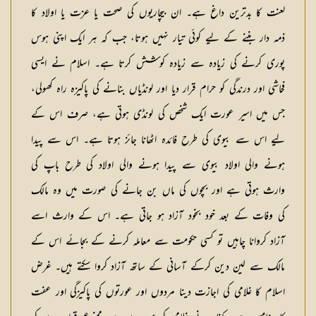
لعنت کا بدترین داغ ہے۔ ان بیچاریوں کی صحت یا عزت یا اولاد کا
ذمہ دار بننے کے لیے کوئی تیار نہیں ہوتا، جب کہ ہر ایک اپنی ہوس
پوری کرنے کی زیادہ سے زیادہ کوشش کرتا ہے۔ اسلام نے ایسی
فحاشی اور درندگی کو حرام قرار دیا اور لونڈیاں بنانے کی پاکیزہ راہ کھولی،
جس میں اسیر عورت ایک شخص کی لونڈی ہوتی ہے، صرف اس کے
لیے اس سے بیوی کی طرح فائدہ اٹھانا جائز ہوتا ہے۔ اس سے پیدا
ہونے والی اولاد بیوی سے پیدا ہونے والی اولاد کی طرح باپ کی
وارث ہوتی ہے اور بچوں کی ماں بن جانے کی صورت میں وہ مالک
کی وفات کے بعد خود بخود آزاد ہو جاتی ہے۔ اس کے وارث اسے
آزاد کروانا چاہیں تو کسی حکومت سے معاملہ کرنے کے بجائے اس کے
مالک سے لین دین کرکے آسانی کے ساتھ آزاد کروا سکتے ہیں۔ غرض
اسلام کا غلامی کی اجازت دینا مردوں اور عورتوں کی پاکیزگی اور عفت