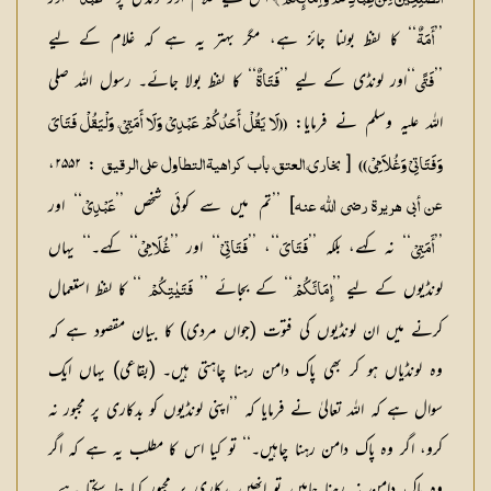
الصّٰلِحِيْنَ مِنْ عِبَادِكُمْ وَ اِمَآىِٕكُمْ ﴾
عَبْدٌ
’’
‘‘ کا لفظ بولنا جائز ہے، مگر بہتر یہ ہے کہ غلام کے لیے
أَمَةٌ
’’
‘‘اور لونڈی کے لیے ’’
‘‘ کا لفظ بولا جائے۔ رسول اللہ صلی
فَتًي
فَتَاةٌ
اللہ علیہ وسلم نے فرمایا:
((لَا يَقُلْ أَحَدُكُمْ عَبْدِيْ وَلَا أَمَتِيْ، وَلْيَقُلْ فَتَايَ
: ۲۵۵۲،
[
وَفَتَاتِيْ وَغُلاَمِيْ ))
بخاری، العتق، باب کراھیۃ التطاول علی الرقیق
] ’’تم میں سے کوئی شخص ’’
‘‘ اور
عن أبي ھریرۃ رضی اللّٰہ عنہ
عَبْدِيْ
’’
‘‘ نہ کہے، بلکہ ’’
‘‘، ’’
‘‘ اور ’’
‘‘ کہے۔‘‘ یہاں
أَمَتِيْ
فَتَايَ
فَتَاتِيْ
غُلَامِيْ
لونڈیوں کے لیے ’’
‘‘ کے بجائے ’’
‘‘ کا لفظ استعمال
إِمَائَكُمْ
فَتَيٰتِكُمْ
کرنے میں ان لونڈیوں کی فتوت (جواں مردی) کا بیان مقصود ہے کہ
وہ لونڈیاں ہو کر بھی پاک دامن رہنا چاہتی ہیں۔ (بقاعی) یہاں ایک
سوال ہے کہ اللہ تعالیٰ نے فرمایا کہ ’’اپنی لونڈیوں کو بدکاری پر مجبور نہ
کرو، اگر وہ پاک دامن رہنا چاہیں۔‘‘ تو کیا اس کا مطلب یہ ہے کہ اگر
وہ پاک دامن نہ رہنا چاہیں تو انھیں بدکاری پر مجبور کیا جا سکتا ہے۔