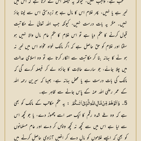
مستحب ہے، واجب نہیں، کیونکہ یہ فیصلہ اس نے کرنا ہے کہ اس میں
خیر ہے یا نہیں، پھر غلام اس کا مال ہے جو زبردستی اس سے لینا جائز
نہیں۔ مگر یہ بات درست نہیں، کیونکہ جب اللہ تعالیٰ نے مکاتبت
قبول کرنے کا حکم دیا ہے تو اس غلام کا حکم عام مال والا نہیں ہو
سکتا اور غلام کو حق حاصل ہے کہ اگر مالک خواہ مخواہ اس میں خیر نہ
ہو نے کا بہانہ بنا کر مکاتبت سے انکار کرتا ہے تو وہ اسلامی عدالت
میں چلا جائے، جو سارے حالات کا جائزہ لے کر فیصلہ کرے گی کہ
مالک کی بات درست ہے یا محض بہانہ ہے، جیسا کہ سیرین رحمہ اللہ
کے عمر رضی اللہ عنہ کے پاس جانے سے ظاہر ہے۔
5۔
: یہ حکم مکاتب کے مالک کو بھی
وَ اٰتُوْهُمْ مِّنْ مَّالِ اللّٰهِ الَّذِيْ اٰتٰىكُمْ
ہے کہ وہ طے شدہ رقم کا ایک حصہ اسے چھوڑ دے، یا جو کچھ اس
سے لیا ہے اس میں سے کچھ نہ کچھ واپس کر دے اور عام مسلمانوں
کو بھی کہ ایسے غلاموں کو مال دے کر انھیں آزادی حاصل کرنے میں