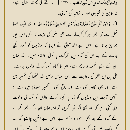
: ۴۲۹۸ ] ’’نہ کتے کی قیمت حلال ہے،
والذبائح، باب النھي عن ثمن الکلب
نہ کاہن کی شیرینی اور نہ زانیہ کی آمدنی۔‘‘
9۔
: زنا ایک ایسا
وَ مَنْ يُّكْرِهْهُّنَّ فَاِنَّ اللّٰهَ مِنْۢ بَعْدِ اِكْرَاهِهِنَّ غَفُوْرٌ رَّحِيْمٌ
فعل ہے کہ مجبور ہو کر کرنے سے بھی نفس کی لذت کا دخل اس میں
ہو ہی جاتا ہے، اس لیے اللہ تعالیٰ نے فرمایا کہ لونڈیوں کو مجبور کیے
جانے کے بعد ان کی گناہ میں شرکت پر کوئی مؤاخذہ نہیں۔ اللہ تعالیٰ
ان کے لیے غفور و رحیم ہے، ان کا گناہ مجبور کرنے والوں پر ہے۔
علی بن ابی طلحہ کی روایت سے ابن عباس رضی اللہ عنھما کی تفسیر یہی
ہے اور یہی ظاہر بھی ہے اور راجح بھی۔ تفسیر سعدی میں ہے :
’’اس آیت میں لونڈیوں کو زنا پر مجبور کرنے والوں کو توبہ کی دعوت
دی گئی ہے کہ وہ بھی اگر توبہ کریں تو اللہ تعالیٰ ان کے مجبور کرنے
کے گناہ کے بعد بھی غفور و رحیم ہے، اس لیے انھیں چاہیے کہ اللہ
کی جناب میں توبہ کریں اور آئندہ اس جرم سے باز آ جائیں۔‘‘ اس