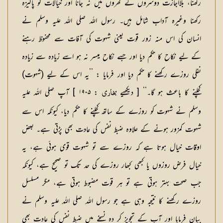
رکھنا، بلااجازت دوسروں کے گھروں میں نہ جانا اور خیالات کو پاکیزہ
رکھنا وغیرہ آداب شامل ہیں۔ رسول اللہ صلی اللہ علیہ وسلم نے
انسان کی اس منہ زور قوت یعنی شہوت کی آفات سے محفوظ رہنے
کے لیے نکاح کا حکم دیا اور جسے نکاح میسر نہ ہو اسے زیادہ سے زیادہ
نفلی روزے رکھنے کا حکم دیا اور فرمایا : ’’یہ اس کے لیے (شہوت)
کچلنے کا باعث ہو گا۔‘‘ [ دیکھیے
: ۱۹۰۵ ] آپ صلی اللہ علیہ
بخاري
وسلم نے شہوت کو روزے کے ساتھ کچلنے کا حکم دیا، کیونکہ اس سے
شہوت کمزور ہونے کے علاوہ ضبط نفس کی عادت بھی پڑتی ہے۔ بعض
اوقات خیال ہوتا ہے کہ روزے سے تو شہوت قوی ہوئی ہے، یہ
خیال فرض روزوں یا کبھی کبھار روزے کی حد تک تو صحیح ہے، کیونکہ
جب صحت بہتر ہوتی ہے تو ہر قوت مضبوط ہوتی ہے، مگر مسلسل
روزے رکھنے کا نتیجہ وہی ہے جو رسول اللہ صلی اللہ علیہ وسلم نے
بیان فرمایا اور آپ کے تجویز کر دہ نسخے میں ضبط نفس کی عادت بھی