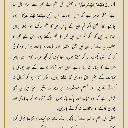
4۔
: بعض اہل علم نے خیر سے مراد مال لیا
اِنْ عَلِمْتُمْ فِيْهِمْ خَيْرًا
ہے، مگر ظاہر ہے کہ اس صورت میں ’’
‘‘ ہونا
إِنْ عَلِمْتُمْ لَهُمْ خَيْرًا
چاہیے تھا، یعنی اگر تم ان کے پاس خیر کا علم رکھتے ہو، جبکہ یہاں
الفاظ یہ ہیں کہ اگر تم ان میں خیر کا علم رکھتے ہو۔ اس لیے خیر کا
مطلب یہ ہے کہ ان میں اتنی استعداد اور قوت و امانت ہو کہ وہ کمائی
کرکے اپنی قیمت ادا کر سکتے ہوں، مکاتبت کو کچھ عرصہ کام سے جان
چھڑانے کا بہانہ نہ بنا رہے ہوں اور آزاد ہونے کے بعد چوری یا
خیانت کے بغیر اپنی روزی کما سکتے ہوں، تاکہ آزاد ہو کر گدائی نہ
کرتے پھریں اور مسلم معاشرے پر بوجھ نہ بنیں۔ خیر میں یہ بھی
شامل ہے کہ وہ نیک اور پاک باز ہوں، تاکہ آزاد ہو کر بدکاری اور
چوری ڈاکے کا ارتکاب نہ کرتے پھریں۔
بعض اہلِ علم کا کہنا ہے کہ مالک کے لیے مکاتبت کا تقاضا قبول کرنا