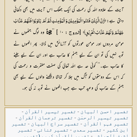
آیت کے علاوہ اللہ کی رحمت کی ایک جھلک اس آیت میں بھی دکھائی
دیتی ہے:
﴿اِنَّ الَّذِيْنَ فَتَنُوا الْمُؤْمِنِيْنَ وَ الْمُؤْمِنٰتِ ثُمَّ لَمْ يَتُوْبُوْا فَلَهُمْ عَذَابُ
[
: ۱۰ ] ’’
یقیناً
وہ لوگ جنھوں نے
جَهَنَّمَ وَ لَهُمْ عَذَابُ الْحَرِيْقِ﴾
البروج
مومن مردوں اور مومن عورتوں کو آزمائش میں ڈالا، پھر انھوں نے
توبہ نہیں کی تو ان کے لیے جہنم کا عذاب ہے اور ان کے لیے جلنے
کا عذاب ہے۔‘‘ کوئی حد ہے اللہ تعالیٰ کی صفت مغفرت و رحمت کی
کہ اس کے دوستوں کو آگ میں جلا کر تماشا دیکھنے والوں کے لیے بھی
جہنم کے عذاب کی وعید تب ہے جب انھوں نے توبہ نہ کی ہو۔
تفسیر احسن البیان
-
تفسیر تیسیر القرآن
-
تفسیر تیسیر الرحمٰن
-
تفسیر ترجمان القرآن
-
تفسیر فہم القرآن
-
تفسیر سراج البیان
-
تفسیر
ابن کثیر
-
تفسیر سعدی
-
تفسیر ثنائی
-
تفسیر
اشرف الحواشی
-
تفسیر القرآن کریم (تفسیر