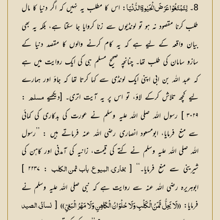
8۔
: اس کا مطلب یہ نہیں کہ اگر دنیا کا مال
لِتَبْتَغُوْا عَرَضَ الْحَيٰوةِ الدُّنْيَا
طلب کرنا مقصود نہ ہو تو لونڈیوں سے زنا کروایا جا سکتا ہے، بلکہ یہ بھی
بیان واقعہ کے لیے ہے کہ یہ کام کرنے والوں کا مقصد دنیا کے
سازو سامان کی طلب تھا۔ چنانچہ صحیح مسلم ہی کی ایک روایت میں ہے
کہ عبد اللہ بن ابی اپنی ایک لونڈی سے کہا کرتا تھا کہ جاؤ اور ہمارے
لیے کچھ تلاش کرکے لاؤ، تو اس پر یہ آیت اتری۔ [دیکھیے
:
مسلم
۳۰۲۹ ] رسول اللہ صلی اللہ علیہ وسلم نے عورت کی بدکاری کی کمائی
سے منع فرمایا، ابومسعود انصاری رضی اللہ عنہ فرماتے ہیں : ’’رسول
اللہ صلی اللہ علیہ وسلم نے کتے کی قیمت، زانیہ کی آمدنی اور کاہن کی
شیرینی سے منع فرمایا۔‘‘ [
: ۲۲۳۷ ]
بخاري، البیوع، باب ثمن الکلب
ابوہریرہ رضی اللہ عنہ سے روایت ہے کہ نبی صلی اللہ علیہ وسلم نے
فرمایا:
[
((لَا يَحِلُّ ثَمَنُ الْكَلْبِ وَلَا حُلْوَانُ الْكَاهِنِ وَلَا مَهْرُ الْبَغِيِّ ))
نسائي، الصید