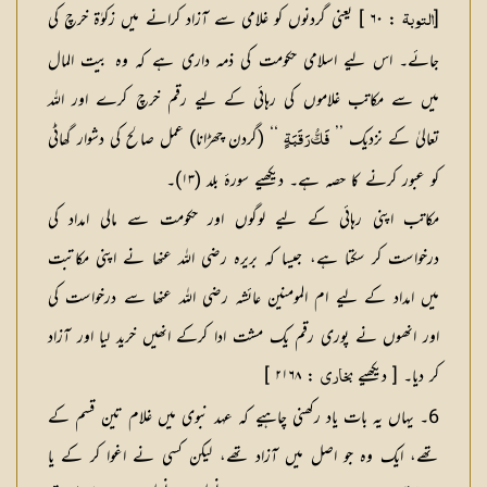
[
: ۶۰ ] یعنی گردنوں کو غلامی سے آزاد کرانے میں زکوٰۃ خرچ کی
التوبۃ
جائے۔ اس لیے اسلامی حکومت کی ذمہ داری ہے کہ وہ بیت المال
میں سے مکاتب غلاموں کی رہائی کے لیے رقم خرچ کرے اور اللہ
تعالیٰ کے نزدیک ’’
‘‘ (گردن چھڑانا) عمل صالح کی دشوار گھاٹی
فَكُّ رَقَبَةٍ
کو عبور کرنے کا حصہ ہے۔ دیکھیے سورۂ بلد (۱۳)۔
مکاتب اپنی رہائی کے لیے لوگوں اور حکومت سے مالی امداد کی
درخواست کر سکتا ہے، جیسا کہ بریرہ رضی اللہ عنھا نے اپنی مکاتبت
میں امداد کے لیے ام المومنین عائشہ رضی اللہ عنھا سے درخواست کی
اور انھوں نے پوری رقم یک مشت ادا کرکے انھیں خرید لیا اور آزاد
کر دیا۔ [ دیکھیے
: ۲۱۶۸ ]
بخاري
6۔ یہاں یہ بات یاد رکھنی چاہیے کہ عہد نبوی میں غلام تین قسم کے
تھے، ایک وہ جو اصل میں آزاد تھے، لیکن کسی نے اغوا کر کے یا