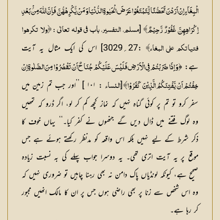
الْبِغَآءِ اِنْ اَرَدْنَ تَحَصُّنًا لِّتَبْتَغُوْا عَرَضَ الْحَيٰوةِ الدُّنْيَاوَ مَنْ يُّكْرِهْهُّنَّ فَاِنَّ اللّٰهَ مِنْۢ بَعْدِ
[
اِكْرَاهِهِنَّ غَفُوْرٌ رَّحِيْمٌ﴾
مسلم، التفسیر، باب في قولہ تعالٰی : ﴿ولا تكرهوا
:27؍3029] اس کی ایک مثال یہ آیت
فتياتكم علي البغاء﴾
ہے: ﴿
وَ اِذَا ضَرَبْتُمْ فِي الْاَرْضِ فَلَيْسَ عَلَيْكُمْ جُنَاحٌ اَنْ تَقْصُرُوْا مِنَ الصَّلٰوةِ اِنْ
[
: ۱۰۱ ] ’’اور جب تم زمین میں
خِفْتُمْ اَنْ يَّفْتِنَكُمُ الَّذِيْنَ كَفَرُوْا﴾
النساء
سفر کرو تو تم پر کوئی گناہ نہیں کہ نماز کچھ کم کر لو، اگر ڈرو کہ تمھیں
وہ لوگ فتنے میں ڈال دیں گے جنھوں نے کفر کیا۔‘‘ یہاں خوف کا
ذکر شرط کے لیے نہیں بلکہ اس واقعہ کو مدنظر رکھتے ہوئے ہے جس
موقع پر یہ آیت اتری تھی۔ یہ دوسرا جواب پہلے کی بہ نسبت زیادہ
صحیح ہے، کیونکہ لونڈیاں پاک دامن نہ بھی رہنا چاہیں تو ضروری نہیں کہ
وہ اس شخص سے زنا پر بھی راضی ہوں جس پر ان کا مالک انھیں مجبور
کر رہا ہے۔