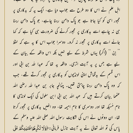
اہل علم نے اس کا دو طرح سے جواب دیا ہے، ایک یہ کہ بدکاری پر
مجبور اسی کو کیا جاتا ہے جو پاک دامن رہنا چاہے، جو پاک دامن رہنا
ہی نہ چاہے اسے بدکاری پر مجبور کرنے کی ضرورت ہی کیا ہے کہ کہا
جائے اسے بدکاری پر مجبور نہ کرو۔ دوسرا جواب اس کا یہ ہے کہ لفظ
’’
‘‘ (اگر) یہاں شرط کے لیے نہیں بلکہ اس واقعہ کے بیان کے
اِنْ
لیے ہے جس پر یہ آیت اتری۔ واقعہ یہ تھا کہ عبدا للہ بن ابی اور
اس قسم کے بدقماش اپنی لونڈیوں کو بدکاری پر مجبور کرتے تھے، جب
کہ وہ پاک دامن رہنا چاہتی تھیں۔ چنانچہ جابر بن عبدا للہ رضی اللہ
عنھما بیان کرتے ہیں کہ عبد اللہ بن ابی ابن سلول کی ایک لونڈی کا
نام مُسیکہ تھا اور دوسری کا نام امیمہ تھا، وہ انھیں بدکاری پر مجبور کرتا
تھا، ان دونوں نے اس کی شکایت رسول اللہ صلی اللہ علیہ وسلم کے
پاس کی تو اللہ تعالیٰ نے یہ آیت نازل فرمائی:
﴿وَ لَا تُكْرِهُوْا فَتَيٰتِكُمْ عَلَى