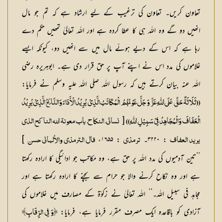
تعاون کریں۔ تعاون کی ترغیب کے لیے ارشاد ہے کہ تم جو مال
انھیں دو گے وہ اللہ ہی کا عطا کردہ ہے اور اللہ تعالیٰ تمھیں حکم دے
رہا ہے کہ اس کے دیے ہوئے مال میں سے انھیں دو، کیونکہ ایسے
غلاموں کی مدد اس نے اپنے آپ پر حق قرار دی ہے۔ ابوہریرہ رضی
اللہ عنہ بیان کرتے ہیں کہ رسول اللہ صلی اللہ علیہ وسلم نے فرمایا:
((ثَلَاثَةٌ حَقٌّ عَلَی اللّٰهِ عَزَّ وَ جَلَّ عَوْنُهُمُ الْمُكَاتَبُ الَّذِيْ يُرِيْدُ الْأَدَاءَ وَالنَّاكِحُ الَّذِيْ يُرِيْدُ
[
الْعَفَافَ وَالْمُجَاهِدُ فِيْ سَبِيْلِ اللّٰهِ))
نسائي، النکاح، باب معونۃ اللہ الناکح الذي
: ۳۲۲۰۔
: ۱۶۵۵،
]
یرید العفاف
ترمذي
قال الترمذي والألباني حسن
’’تین آدمیوں کی مدد اللہ پر حق ہے، وہ مکاتب جو ادائیگی کا ارادہ رکھتا
ہے اور وہ نکاح کرنے والا جو حرام سے بچنے کا ارادہ رکھتا ہے اور
مجاہد فی سبیل اللہ۔‘‘ اللہ تعالیٰ نے زکوٰۃ کے مصارف میں غلاموں کی
آزادی کو باقاعدہ ایک مصرف مقرر فرمایا ہے، فرمایا:
﴿وَ فِی الرِّقَابِ﴾