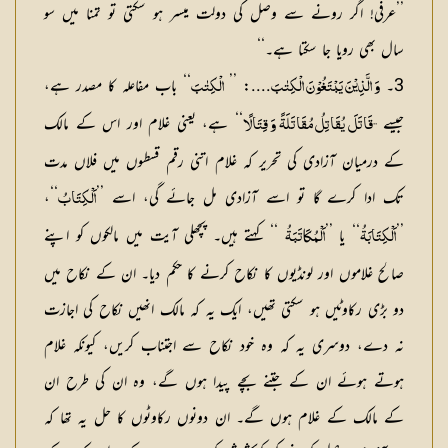
’’عرفی! اگر رونے سے وصل کی دولت میسر ہو سکتی تو تمنا میں سو
سال بھی رویا جا سکتا ہے۔‘‘
3۔
....: ’’
‘‘ باب مفاعلہ کا مصدر ہے،
وَ الَّذِيْنَ يَبْتَغُوْنَ الْكِتٰبَ
الْكِتٰبَ
جیسے
‘‘ ہے، یعنی غلام اور اس کے مالک
’’قَاتَلَ يُقَاتِلُ مُقَاتَلَةً وَ قِتَالًا
کے درمیان آزادی کی تحریر کہ غلام اتنی رقم قسطوں میں فلاں مدت
تک ادا کرے گا تو اسے آزادی مل جائے گی، اسے ’’
‘‘،
اَلْكِتَابُ
’’
‘‘ یا ’’
‘‘ کہتے ہیں۔ پچھلی آیت میں مالکوں کو اپنے
اَلْكِتَابَةُ
اَلْمُكَاتَبَةُ
صالح غلاموں اور لونڈیوں کا نکاح کرنے کا حکم دیا۔ ان کے نکاح میں
دو بڑی رکاوٹیں ہو سکتی تھیں، ایک یہ کہ مالک انھیں نکاح کی اجازت
نہ دے، دوسری یہ کہ وہ خود نکاح سے اجتناب کریں، کیونکہ غلام
ہوتے ہوئے ان کے جتنے بچے پیدا ہوں گے، وہ ان کی طرح ان
کے مالک کے غلام ہوں گے۔ ان دونوں رکاوٹوں کا حل یہ تھا کہ