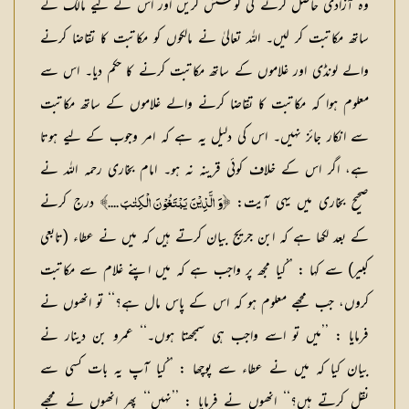
وہ آزادی حاصل کرنے کی کوشش کریں اور اس کے لیے مالک کے
ساتھ مکاتبت کر لیں۔ اللہ تعالیٰ نے مالکوں کو مکاتبت کا تقاضا کرنے
والے لونڈی اور غلاموں کے ساتھ مکاتبت کرنے کا حکم دیا۔ اس سے
معلوم ہوا کہ مکاتبت کا تقاضا کرنے والے غلاموں کے ساتھ مکاتبت
سے انکار جائز نہیں۔ اس کی دلیل یہ ہے کہ امر وجوب کے لیے ہوتا
ہے، اگر اس کے خلاف کوئی قرینہ نہ ہو۔ امام بخاری رحمہ اللہ نے
صحیح بخاری میں یہی آیت:
درج کرنے
﴿وَ الَّذِيْنَ يَبْتَغُوْنَ الْكِتٰبَ ....﴾
کے بعد لکھا ہے کہ ابن جریج بیان کرتے ہیں کہ میں نے عطاء (تابعی
کبیر) سے کہا : ’’کیا مجھ پر واجب ہے کہ میں اپنے غلام سے مکاتبت
کروں، جب مجھے معلوم ہو کہ اس کے پاس مال ہے؟‘‘ تو انھوں نے
فرمایا : ’’میں تو اسے واجب ہی سمجھتا ہوں۔‘‘ عمرو بن دینار نے
بیان کیا کہ میں نے عطاء سے پوچھا : ’’کیا آپ یہ بات کسی سے
نقل کرتے ہیں؟‘‘ انھوں نے فرمایا : ’’نہیں‘‘ پھر انھوں نے مجھے