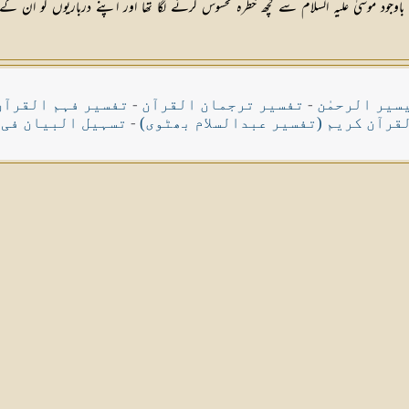
 موسیٰ علیہ السلام سے کچھ خطرہ محسوس کرنے لگا تھا اور اپنے درباریوں کو ان کے خل
سیر الرحمٰن
-
تفسیر ترجمان القرآن
-
تفسیر فہم القرآن
قرآن کریم (تفسیر عبدالسلام بھٹوی)
-
تسہیل البیان فی 