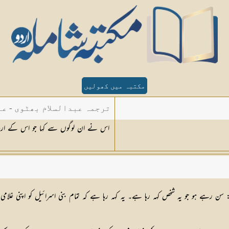
مکتبہ میں کھولیں
ترجمہ عبدالسلام بھٹوی - عب
اس نے ان لوگوں سے کہا جو اس کے ارد گ
 : سن رہے ہو جو یہ شخص کہہ رہا ہے۔ یہ کہہ رہا ہے کہ تمام بنی اسرائیل کو اپنی غلام