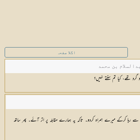
اگلا صفحہ
دالسلام بن محمد
رد تھے، کیا تم سنتے نہیں؟
ی سے رہا کرکے میرے ہمراہ کردو۔ تاکہ یہ ہمارے مقابلہ پر اتر آئے۔ پھر ساتھ