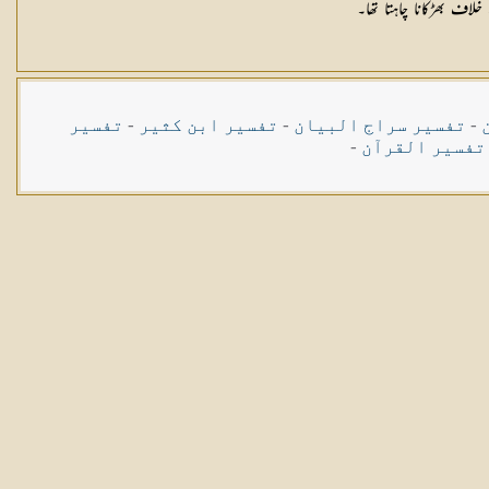
اف بھڑکانا چاہتا تھا۔
-
تفسیر سراج البیان
-
تفسیر ابن کثیر
-
تفسیر
تفسیر القرآن
-