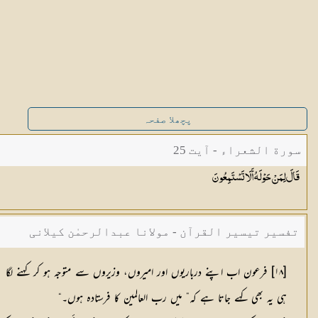
پچھلا صفحہ
سورة الشعراء - آیت 25
قَالَ لِمَنْ حَوْلَهُ أَلَا
تَسْتَمِعُونَ
تفسیر تیسیر القرآن - مولانا عبدالرحمٰن کیلانی
[١٨] فرعون اب اپنے درباریوں اور امیروں، وزیروں سے متوجہ ہو کر کہنے لگا
ہی یہ بھی کہے جاتا ہے کہ” میں رب العالمین کا فرستادہ ہوں۔“