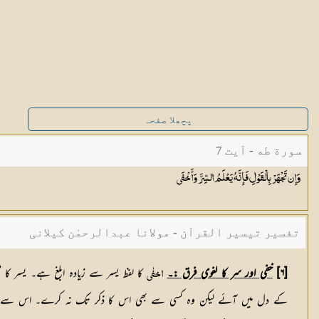
پچھلا صفحہ
سورة طه - آیت 7
وَإِن تَجْهَرْ بِالْقَوْلِ فَإِنَّهُ يَعْلَمُ السِّرَّ
وَأَخْفَى
تفسیر تیسیر القرآن - مولانا عبدالرحمٰن کیلانی
[٦]
خفی اور سر کا لغوی فرق :۔
کا لفظ یسر سے زیادہ ابلغ ہے۔ یسر کا 
اخفٰی
کے دل میں آئے لیکن وہ کسی سے بھی اس کا ذکر تک نہ کرے۔ اس سے پہلی آی