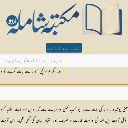
مکتبہ میں کھولیں
ترجمہ عبدالسلام بھٹوی - عب
اور اگر تو اونچی آواز سے بات کرے تو وہ
معنی پوشیدہ یا راز کی بات ہے۔ جو آپ کسی دوسرے سے کہہ دیں اور اسے تاکید کردیں
ت میں اللہ کی وسعت قدرت و تصرف اور اختیار بیان کی گئی تھی۔ اس آیت میں لا م