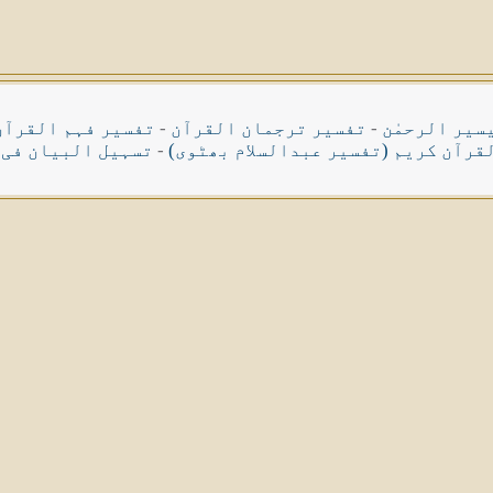
سیر الرحمٰن
-
تفسیر ترجمان القرآن
-
تفسیر فہم القرآن
قرآن کریم (تفسیر عبدالسلام بھٹوی)
-
تسہیل البیان فی 