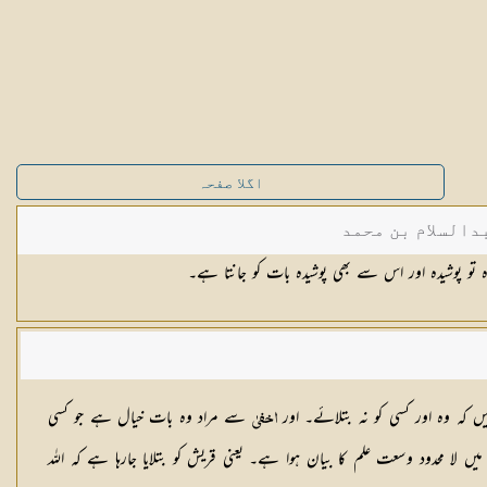
اگلا صفحہ
دالسلام بن محمد
 تو پوشیدہ اور اس سے بھی پوشیدہ بات کو جانتا ہے۔
 کہ وہ اور کسی کو نہ بتلائے۔ اور
سے مراد وہ بات خیال ہے جو کسی
اخفیٰ
حدود وسعت علم کا بیان ہوا ہے۔ یعنی قریش کو بتلایا جارہا ہے کہ اللہ