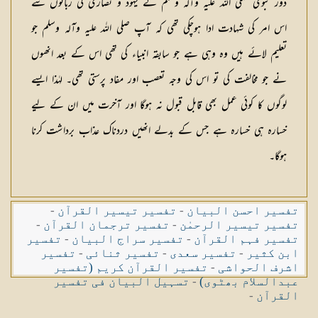
دور نبوی صلی اللہ علیہ وآلہ وسلم کے یہود و نصاریٰ کی زبانوں سے
اس امر کی شہادت ادا ہوچکی تھی کہ آپ صلی اللہ علیہ وآلہ وسلم جو
تعلیم لائے ہیں وہ وہی ہے جو سابقہ انبیاء کی تھی اس کے بعد انھوں
نے جو مخالفت کی تو اس کی وجہ تعصب اور مفاد پرستی تھی۔ لہٰذا ایسے
لوگوں کا کوئی عمل بھی قابل قبول نہ ہوگا اور آخرت میں ان کے لیے
خسارہ ہی خسارہ ہے جس کے بدلے انھیں دردناک عذاب برداشت کرنا
ہوگا۔
تفسیر احسن البیان
-
تفسیر تیسیر القرآن
-
تفسیر تیسیر الرحمٰن
-
تفسیر ترجمان القرآن
-
تفسیر فہم القرآن
-
تفسیر سراج البیان
-
تفسیر
ابن کثیر
-
تفسیر سعدی
-
تفسیر ثنائی
-
تفسیر
اشرف الحواشی
-
تفسیر القرآن کریم (تفسیر
عبدالسلام بھٹوی)
-
تسہیل البیان فی تفسیر
القرآن
-