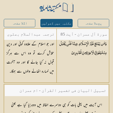
پچھلا صفحہ
مکتبہ میں کھولیں
اگلا صفحہ
سورة آل عمران - آیت 85
ترجمہ عبدالسلام بھٹوی
اور جو اسلام کے علاوہ کوئی اور دین
وَمَن يَبْتَغِ غَيْرَ الْإِسْلَامِ دِينًا فَلَن يُقْبَلَ
- عبدالسلام بن محمد
تلاش کرے تو وہ اس سے ہرگز
مِنْهُ وَهُوَ فِي الْآخِرَةِ مِنَ
الْخَاسِرِينَ
قبول نہ کیا جائے گا اور وہ آخرت
میں خسارہ اٹھانے والوں سے ہوگا۔
تسہیل البیان فی تفسیر القرآن - ام عمران
شکیلہ بنت میاں فضل حسین
اس آیت میں پہلی بات کو ہی دوسرے الفاظ میں دوہرایا گیا ہے یعنی