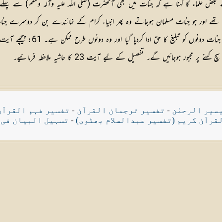
 بعض علماء کا کہنا ہے کہ جنات میں بھی آنحضرت (صلی اللہ علیہ وآلہ وسلم) سے پہلے
رتے تھے اور جو جنات مسلمان ہوجاتے وہ پھر انبیاء کرام کے نمائندے بن کر دوسرے ج
ہوجائیں گے۔ تفصیل کے لیے آیت 23 کا حاشیہ ملاحظہ فرمائیے۔
سیر الرحمٰن
-
تفسیر ترجمان القرآن
-
تفسیر فہم القرآن
قرآن کریم (تفسیر عبدالسلام بھٹوی)
-
تسہیل البیان فی 