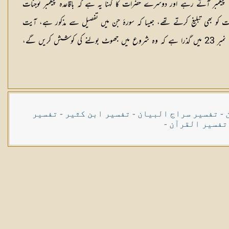
 پیغمبر آتے رہے اور دوسرے حضرات کا کہنا یہ ہے کہ باقاعدہ پیغمبر توجنات
نات کو بھی تبلیغ کرتے تھے، جیسا کہ سورۂ جن میں تفصیل سے مذکور ہے، آیت
کی رو سے دونوں احتمال ممکن ہیں ؛ کیونکہ آیت کا مقصد یہ ہے کہ انسانوں اور جنات دونوں کو تبلیغ کا حق ادا کردیا گیا اور وہ دونوں طرح ممکن ہے۔ 61: پیچھے آیت نمبر 23 میں گذرا ہے کہ وہ شروع میں جھوٹ بولنے کی کوشش کریں گے،
-
تفسیر سراج البیان
-
تفسیر ابن کثیر
-
تفسیر
تفسیر القرآن
-