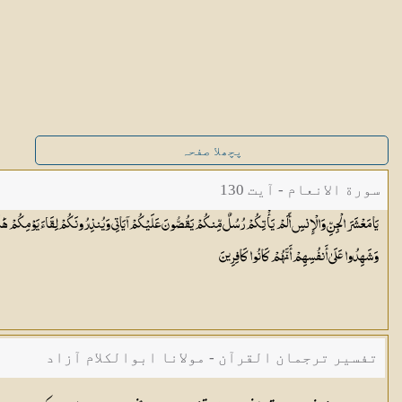
پچھلا صفحہ
سورة الانعام - آیت 130
يَا مَعْشَرَ الْجِنِّ وَالْإِنسِ أَلَمْ يَأْتِكُمْ رُسُلٌ مِّنكُمْ يَقُصُّونَ عَلَيْكُمْ آيَاتِي وَيُنذِرُونَكُمْ لِقَاءَ يَوْمِكُمْ هَٰذَا ۚ ق
وَشَهِدُوا عَلَىٰ أَنفُسِهِمْ أَنَّهُمْ كَانُوا
كَافِرِينَ
تفسیر ترجمان القرآن - مولانا ابوالکلام آزاد