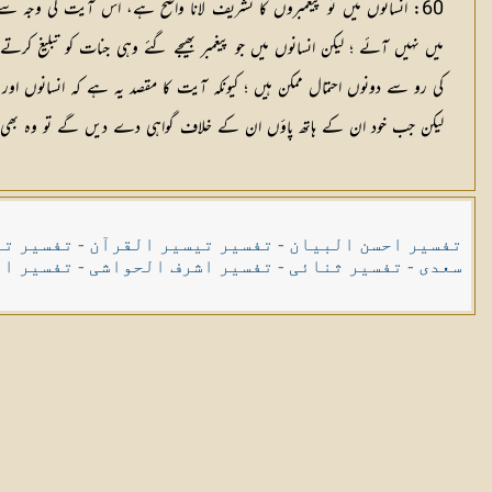
60: انسانوں میں تو پیغمبروں کا تشریف لانا واضح ہے، اس آیت کی وجہ سے
میں نہیں آئے ؛ لیکن انسانوں میں جو پیغمبر بھیجے گئے وہی جنات کو تبلیغ ک
لیکن جب خود ان کے ہاتھ پاؤں ان کے خلاف گواہی دے دیں گے تو وہ بھی سچ کہنے پر مجبور 
تفسیر احسن البیان
-
تفسیر تیسیر القرآن
-
تفسیر تی
سعدی
-
تفسیر ثنائی
-
تفسیر اشرف الحواشی
-
تفسیر ال