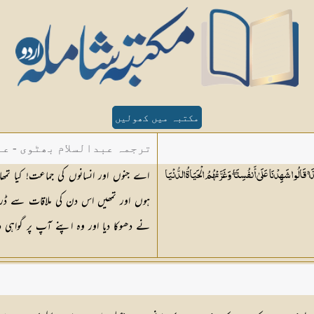
مکتبہ میں کھولیں
ترجمہ عبدالسلام بھٹوی - عب
اے جنوں اور انسانوں کی جماعت! کیا ت
َالُوا شَهِدْنَا عَلَىٰ أَنفُسِنَا ۖ وَغَرَّتْهُمُ الْحَيَاةُ الدُّنْيَا
ہوں اور تمھیں اس دن کی ملاقات سے ڈرا
نے دھوکا دیا اور وہ اپنے آپ پر گواہی د