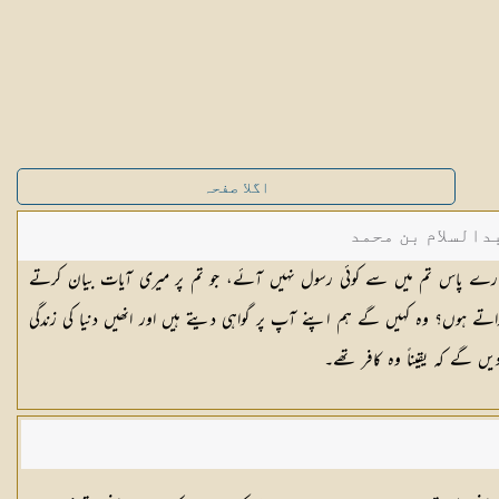
اگلا صفحہ
دالسلام بن محمد
مھارے پاس تم میں سے کوئی رسول نہیں آئے، جو تم پر میری آیات بیان کرتے
تے ہوں؟ وہ کہیں گے ہم اپنے آپ پر گواہی دیتے ہیں اور انھیں دنیا کی زندگی
یں گے کہ یقیناً وہ کافر تھے۔