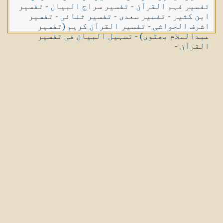
تفسیر فہم القرآن
-
تفسیر سراج البیان
-
تفسیر
ابن کثیر
-
تفسیر سعدی
-
تفسیر ثنائی
-
تفسیر
اشرف الحواشی
-
تفسیر القرآن کریم (تفسیر
عبدالسلام بھٹوی)
-
تسہیل البیان فی تفسیر
القرآن
-