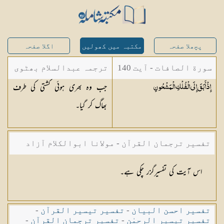
پچھلا صفحہ
مکتبہ میں کھولیں
اگلا صفحہ
سورة الصافات - آیت 140
ترجمہ عبدالسلام بھٹوی
جب وہ بھری ہوئی کشتی کی طرف
إِذْ أَبَقَ إِلَى الْفُلْكِ
الْمَشْحُونِ
- عبدالسلام بن محمد
بھاگ کر گیا۔
تفسیر ترجمان القرآن - مولانا ابوالکلام آزاد
اس آیت کی تفسیرگزر چکی ہے۔
تفسیر احسن البیان
-
تفسیر تیسیر القرآن
-
تفسیر تیسیر الرحمٰن
-
تفسیر ترجمان القرآن
-