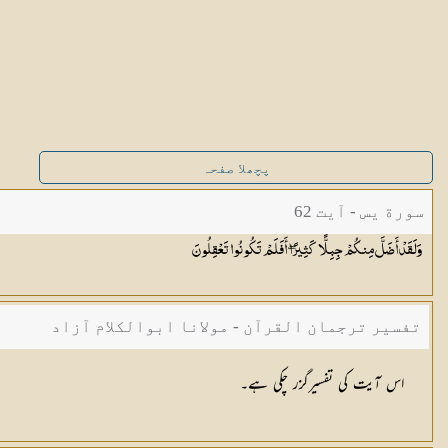
پچھلا صفحہ
سورة يس - آیت 62
وَلَقَدْ أَضَلَّ مِنكُمْ جِبِلًّا كَثِيرًا ۖ أَفَلَمْ تَكُونُوا
تَعْقِلُونَ
تفسیر ترجمان القرآن - مولانا ابوالکلام آزاد
اس آیت کی تفسیرگزر چکی ہے۔