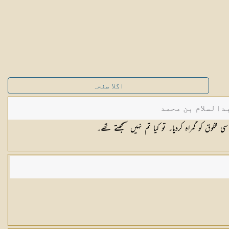
اگلا صفحہ
دالسلام بن محمد
مخلوق کو گمراہ کردیا۔ تو کیا تم نہیں سمجھتے تھے۔