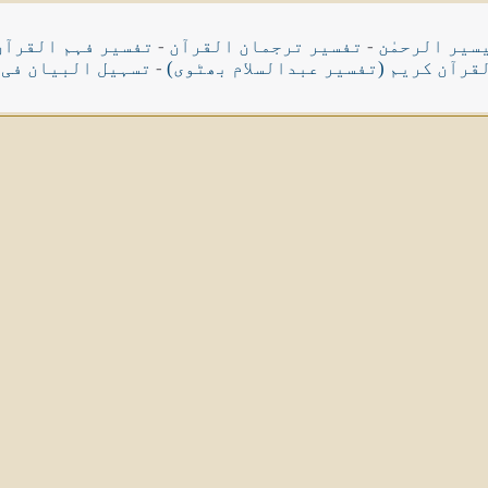
سیر الرحمٰن
-
تفسیر ترجمان القرآن
-
تفسیر فہم القرآن
قرآن کریم (تفسیر عبدالسلام بھٹوی)
-
تسہیل البیان فی 