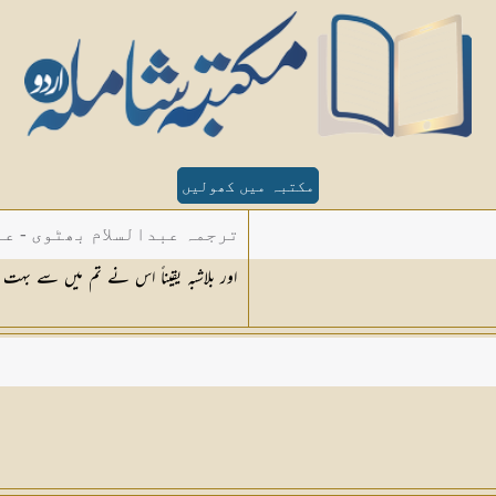
مکتبہ میں کھولیں
ترجمہ عبدالسلام بھٹوی - عب
اور بلاشبہ یقیناً اس نے تم میں سے بہت سی 