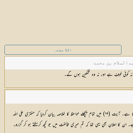
اگلا صفحہ
دالسلام بن محمد
ہ کوئی خوف ہے اور نہ وہ غمگین ہوں گے۔
آیت (٦٢) کی تشریح آخری نوٹ میں ملے گی۔ قرآن کا عام اسلوب خطاب یہ ہے کہ پیہلے وجدانی دلائل بیان کرتا ہے پھر واقعات و ایام کے شواہد سے استدلال کرتا ہے۔ آیت (٦٩) میں تمام پچھلے مواعظ کا خلاصہ بیان کردیا کہ مفتری علی اللہ
 حجت ہے۔ ان کا اعلان بھی یہی تھا کہ تم میری مخالفت میں جو کچھ کرسکتے ہو کر گزرو۔