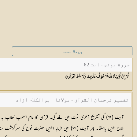
پچھلا صفحہ
سورة یونس - آیت 62
أَلَا إِنَّ أَوْلِيَاءَ اللَّهِ لَا خَوْفٌ عَلَيْهِمْ وَلَا هُمْ
يَحْزَنُونَ
تفسیر ترجمان القرآن - مولانا ابوالکلام آزاد
فلاح نہیں پاسکتا۔ پھر آیت (٧١) میں فرمایا انہیں 