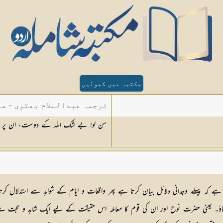
مکتبہ میں کھولیں
ترجمہ عبدالسلام بھٹوی - عب
سن لو! بے شک اللہ کے دوست، ان پر ن
حضرت نوح کی سرگزشت سناؤ۔ یعنی حضرت نوح اور ان کی قوم کا معاملہ اس حقیقت کے لیے ایک شاہد و