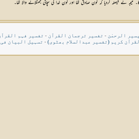
ہ نے فیصلہ کردیا کہ کون صادق تھا اور کون خدا کی سچائی جھٹلانے والا تھا۔
سیر الرحمٰن
-
تفسیر ترجمان القرآن
-
تفسیر فہم القرآن
قرآن کریم (تفسیر عبدالسلام بھٹوی)
-
تسہیل البیان فی 