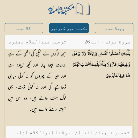
پچھلا صفحہ
مکتبہ میں کھولیں
اگلا صفحہ
سورة یونس - آیت 26
ترجمہ عبدالسلام بھٹوی
جن لوگوں نے نیکی کی انھی کے لیے
لِّلَّذِينَ أَحْسَنُوا الْحُسْنَىٰ وَزِيَادَةٌ ۖ وَلَا يَرْهَقُ
- عبدالسلام بن محمد
نہایت اچھا بدلہ اور کچھ زیادہ ہے
وُجُوهَهُمْ قَتَرٌ وَلَا ذِلَّةٌ ۚ أُولَٰئِكَ أَصْحَابُ الْجَنَّةِ ۖ
اور ان کے چہروں کو نہ کوئی سیاہی
هُمْ فِيهَا
خَالِدُونَ
ڈھانپے گی اور نہ کوئی ذلت، یہی
لوگ جنت والے ہیں، وہ اس میں
ہمیشہ رہنے والے ہیں۔
تفسیر ترجمان القرآن - مولانا ابوالکلام آزاد