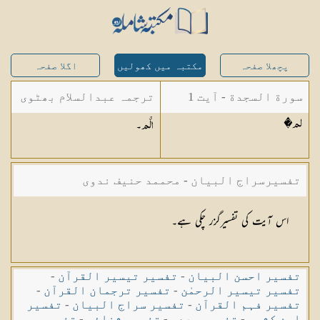
پچھلا صفحہ
مکتبہ میں کھولیں
اگلا صفحہ
سورة السجدة - آیت 1
ترجمہ عبدالسلام بھٹوی
۔
�لم
- عبدالسلام بن محمد
الۤم
تفسیرسراج البیان - محممد حنیف ندوی
اس آیت کی تفسیرگزر چکی ہے۔
تفسیر احسن البیان
-
تفسیر تیسیر القرآن
-
تفسیر تیسیر الرحمٰن
-
تفسیر ترجمان القرآن
-
تفسیر فہم القرآن
-
تفسیر سراج البیان
-
تفسیر
ابن کثیر
-
تفسیر سعدی
-
تفسیر ثنائی
-
تفسیر